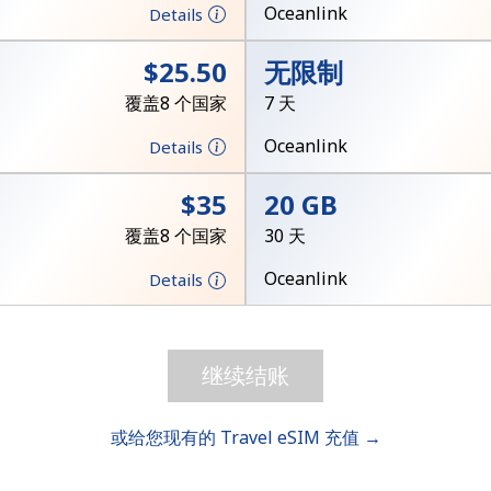
一个大写字母和一个小写字母
Oceanlink
Details
一个数字
一个特殊字符
⁦$25.50⁩
无限制
覆盖8 个国家
7 天
Oceanlink
Details
⁦$35⁩
20 GB
覆盖8 个国家
30 天
请保持联系，以便享受我们绝佳的优惠活动。
Oceanlink
Details
本人明白，在本网站开设账户，即代表本人同意这些
条
款。
继续结账
加入
或给您现有的 Travel eSIM 充值 →