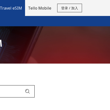
Travel eSIM
Tello Mobile
登录 / 加入
M