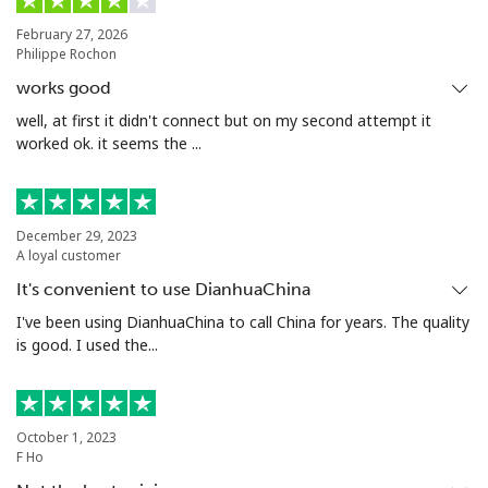
February 27, 2026
Philippe Rochon
或
者
works good
well, at first it didn't connect but on my second attempt it
继续使用
worked ok. it seems the ...
December 29, 2023
A loyal customer
It's convenient to use DianhuaChina
I've been using DianhuaChina to call China for years. The quality
is good. I used the...
October 1, 2023
F Ho