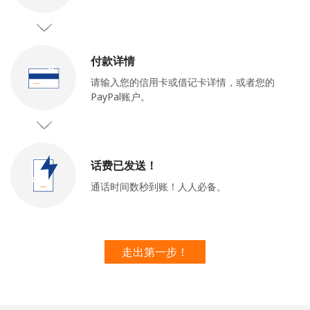
付款详情
请输入您的信用卡或借记卡详情，或者您的
PayPal账户。
未创建密码
至少 8 个字符
一个大写字母和一个小写字母
话费已发送！
一个数字
一个特殊字符
通话时间数秒到账！人人必备。
走出第一步！
请保持联系，以便享受我们绝佳的优惠活动。