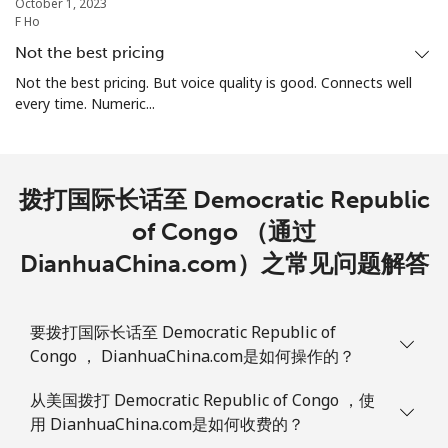
October 1, 2023
F Ho
Not the best pricing
Not the best pricing. But voice quality is good. Connects well
every time. Numeric...
拨打国际长话至 Democratic Republic
of Congo （通过
DianhuaChina.com）之常见问题解答
要拨打国际长话至 Democratic Republic of
Congo ， DianhuaChina.com是如何操作的？
从美国拨打 Democratic Republic of Congo ，使
用 DianhuaChina.com是如何收费的？