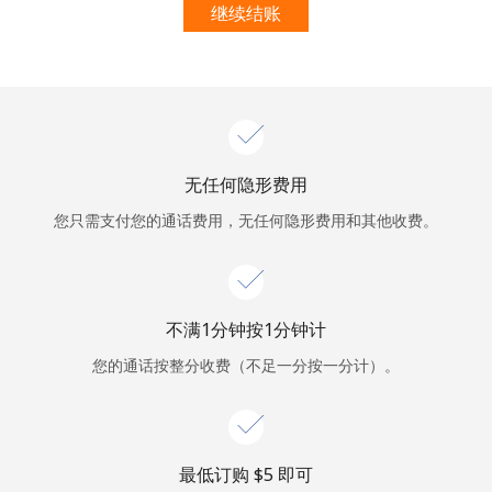
本人明白，在本网站开设账户，即代表本人同意这些
条款。
继续结账
加入
无任何隐形费用
你好！
您只需支付您的通话费用，无任何隐形费用和其他收费。
登录或
现在加入 →
不满1分钟按1分钟计
您的通话按整分收费（不足一分按一分计）。
忘记密码 →
最低订购 ⁦$5⁩ 即可
登录