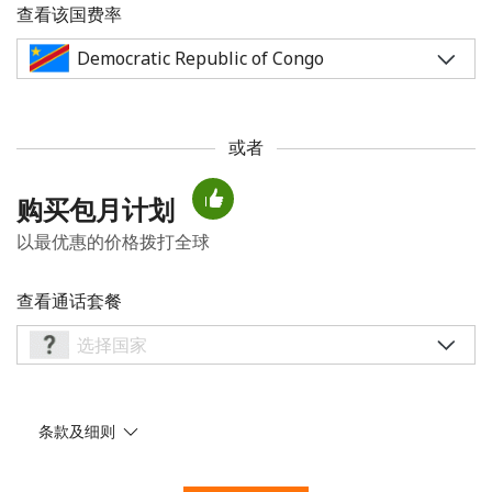
查看该国费率
或者
未创建密码
购买包月计划
至少 8 个字符
以最优惠的价格拨打全球
一个大写字母和一个小写字母
一个数字
一个特殊字符
查看通话套餐
条款及细则
请保持联系，以便享受我们绝佳的优惠活动。