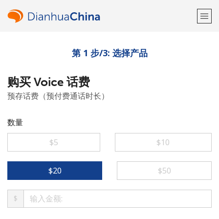
第 1 步/3: 选择产品
欢迎！
购买 Voice 话费
已经有账户了
请登录 →
预存话费（预付费通话时长）
注册使用
数量
⁦$5⁩
⁦$10⁩
或
⁦$20⁩
⁦$50⁩
者
$