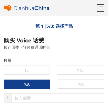
第 1 步/3: 选择产品
欢迎！
购买 Voice 话费
已经有账户了
请登录 →
预存话费（预付费通话时长）
注册使用
数量
⁦$5⁩
⁦$10⁩
或
⁦$20⁩
⁦$50⁩
者
$