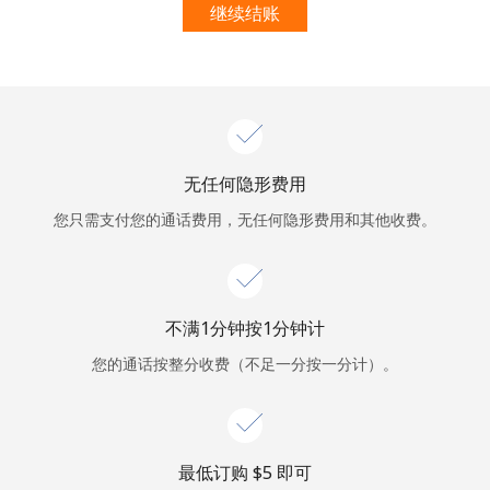
本人明白，在本网站开设账户，即代表本人同意这些
条款。
继续结账
加入
无任何隐形费用
你好！
您只需支付您的通话费用，无任何隐形费用和其他收费。
登录或
现在加入 →
不满1分钟按1分钟计
您的通话按整分收费（不足一分按一分计）。
忘记密码 →
最低订购 ⁦$5⁩ 即可
登录