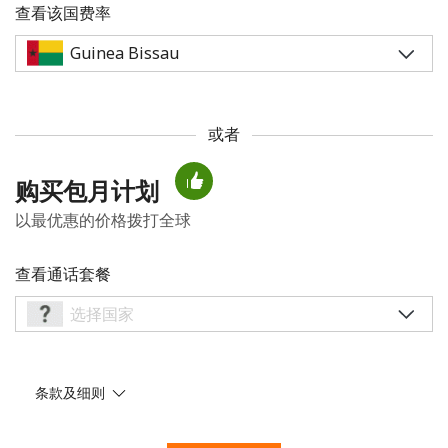
查看该国费率
或者
未创建密码
购买包月计划
至少 8 个字符
以最优惠的价格拨打全球
一个大写字母和一个小写字母
一个数字
一个特殊字符
查看通话套餐
条款及细则
请保持联系，以便享受我们绝佳的优惠活动。