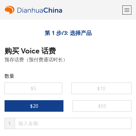
第 1 步/3: 选择产品
欢迎！
购买 Voice 话费
已经有账户了
请登录 →
预存话费（预付费通话时长）
注册使用
数量
⁦$5⁩
⁦$10⁩
或
⁦$20⁩
⁦$50⁩
者
$