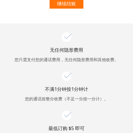
本人明白，在本网站开设账户，即代表本人同意这些
条款。
继续结账
加入
无任何隐形费用
你好！
您只需支付您的通话费用，无任何隐形费用和其他收费。
登录或
现在加入 →
不满1分钟按1分钟计
您的通话按整分收费（不足一分按一分计）。
忘记密码 →
最低订购 ⁦$5⁩ 即可
登录