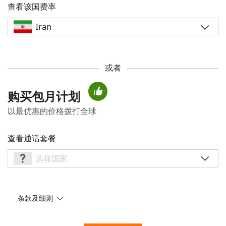
查看该国费率
或者
未创建密码
购买包月计划
至少 8 个字符
以最优惠的价格拨打全球
一个大写字母和一个小写字母
一个数字
一个特殊字符
查看通话套餐
条款及细则
请保持联系，以便享受我们绝佳的优惠活动。