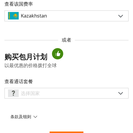
查看该国费率
或者
未创建密码
购买包月计划
至少 8 个字符
以最优惠的价格拨打全球
一个大写字母和一个小写字母
一个数字
一个特殊字符
查看通话套餐
条款及细则
请保持联系，以便享受我们绝佳的优惠活动。