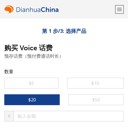
第 1 步/3: 选择产品
欢迎！
购买 Voice 话费
已经有账户了
请登录 →
预存话费（预付费通话时长）
注册使用
数量
⁦$5⁩
⁦$10⁩
或
⁦$20⁩
⁦$50⁩
者
$