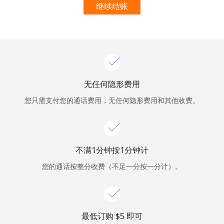
本人明白，在本网站开设账户，即代表本人同意这些
条款。
继续结账
加入
无任何隐形费用
你好！
您只需支付您的通话费用，无任何隐形费用和其他收费。
登录或
现在加入 →
不满1分钟按1分钟计
您的通话按整分收费（不足一分按一分计）。
忘记密码 →
最低订购 ⁦$5⁩ 即可
登录