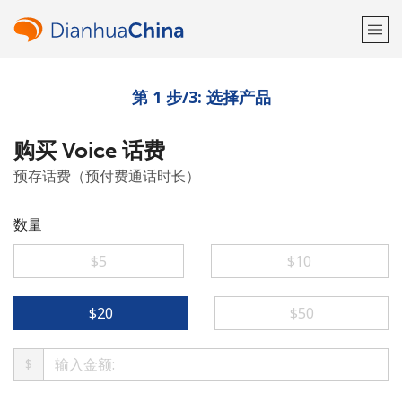
第 1 步/3: 选择产品
欢迎！
购买 Voice 话费
已经有账户了
请登录 →
预存话费（预付费通话时长）
注册使用
数量
⁦$5⁩
⁦$10⁩
或
⁦$20⁩
⁦$50⁩
者
$