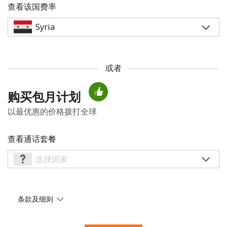
查看该国费率
或者
未创建密码
购买包月计划
至少 8 个字符
以最优惠的价格拨打全球
一个大写字母和一个小写字母
一个数字
一个特殊字符
查看通话套餐
条款及细则
请保持联系，以便享受我们绝佳的优惠活动。