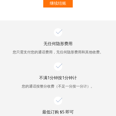
本人明白，在本网站开设账户，即代表本人同意这些
条款。
继续结账
加入
无任何隐形费用
你好！
您只需支付您的通话费用，无任何隐形费用和其他收费。
登录或
现在加入 →
不满1分钟按1分钟计
您的通话按整分收费（不足一分按一分计）。
忘记密码 →
最低订购 ⁦$5⁩ 即可
登录