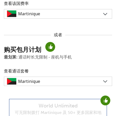
查看该国费率
或者
未创建密码
购买包月计划
至少 8 个字符
最划算:
通话时长无限制 - 座机与手机
一个大写字母和一个小写字母
一个数字
一个特殊字符
查看通话套餐
World Unlimited
请保持联系，以便享受我们绝佳的优惠活动。
可无限制拨打 Martinique 及 50+ 更多国家和地