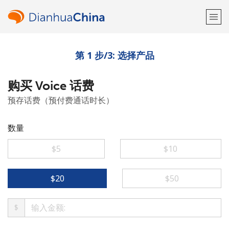
第 1 步/3: 选择产品
欢迎！
购买 Voice 话费
已经有账户了
请登录 →
预存话费（预付费通话时长）
注册使用
数量
⁦$5⁩
⁦$10⁩
或
⁦$20⁩
⁦$50⁩
者
$