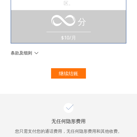
本人明白，在本网站开设账户，即代表本人同意这些
条款。
区。
分
加入
$10/月
你好！
条款及细则
登录或
现在加入 →
继续结账
忘记密码 →
无任何隐形费用
您只需支付您的通话费用，无任何隐形费用和其他收费。
登录