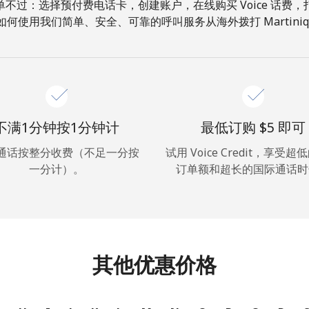
不过：选择预付费电话卡，创建账户，在线购买 Voice 话费
如何使用我们简单、安全、可靠的呼叫服务从海外拨打 Martiniqu
你好！
登录或
现在加入 →
不满1分钟按1分钟计
最低订购 ⁦$5⁩ 即可
通话按整分收费（不足一分按
试用 Voice Credit，享受
一分计）。
订单额和超长的国际通话时
忘记密码 →
登录
其他优惠价格
或