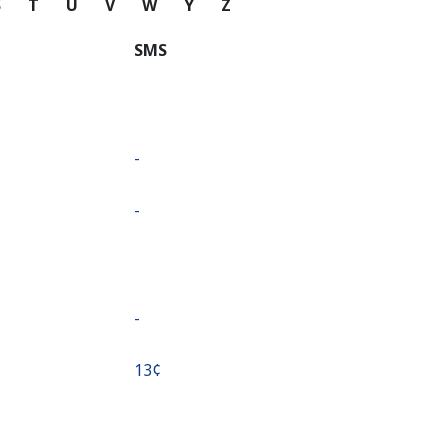
S
T
U
V
W
Y
Z
SMS
-
-
-
⁦13¢⁩