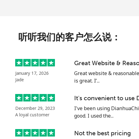
⁦109.9¢⁩
4 分钟最少 ⁦$5⁩
听听我们的客户怎么说：
⁦108.9¢⁩
4 分钟最少 ⁦$5⁩
Great Website & Reaso
⁦53.9¢⁩
9 分钟最少 ⁦$5⁩
Great website & reasonable p
January 17, 2026
Jade
is great. I’...
⁦53.9¢⁩
9 分钟最少 ⁦$5⁩
It's convenient to use
I've been using DianhuaChina
December 29, 2023
A loyal customer
good. I used the...
⁦39.5¢⁩
12 分钟最少 ⁦$5⁩
Not the best pricing
⁦58.5¢⁩
8 分钟最少 ⁦$5⁩