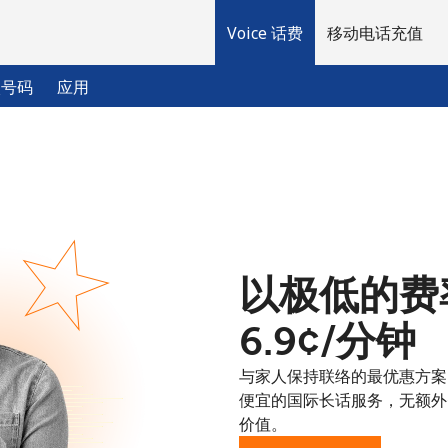
Voice 话费
移动电话充值
入号码
应用
欢迎！
已经有账户了
请登录 →
以极低的费率拨
注册使用
⁦6.9¢⁩/分钟
与家人保持联络的最优惠方案：以
便宜的国际长话服务，无额外
价值。