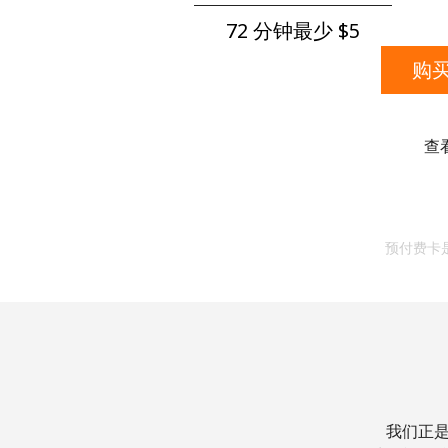
72 分钟最少 ⁦$5⁩
购买
查
预付费卡
我们正是