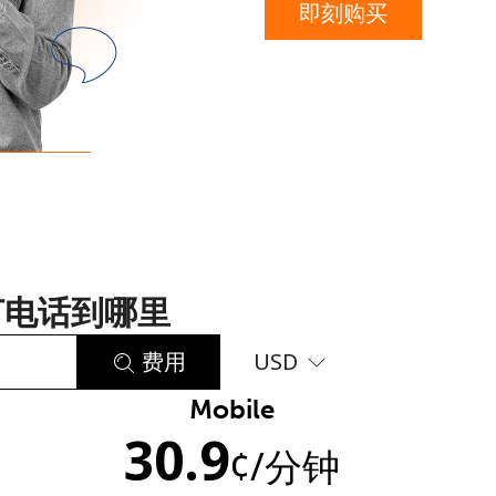
即刻购买
或
者
打电话到哪里
费用
USD
Mobile
未创建密码
30.9
¢
/分钟
至少 8 个字符