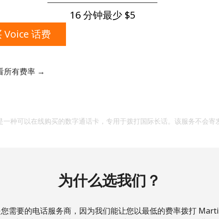
一个大写字母和一个小写字母
一个数字
16 分钟最少 ⁦$5⁩
一个特殊字符
 Voice 话费
看所有费率 →
请保持联系，以便享受我们绝佳的优惠活动。
是一种可以在线购买的数字通话卡，专用于拨打国际长话。该服务不会寄
本人明白，在本网站开设账户，即代表本人同意这些
条
款。
加入
为什么选我们？
您需要的电话服务商，因为我们能让您以最低的费率拨打 Martini