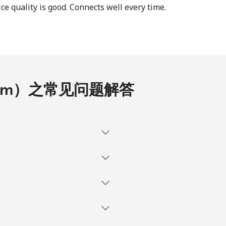
ice quality is good. Connects well every time.
-
a.com）之常见问题解答
-
-
-
-