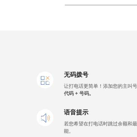
座机
手机
Malawi
座机
无码拨号
手机
让打电话更简单！添加您的主叫
Malaysia
代码 + 号码。
座机
语音提示
手机
若您希望在打电话时跳过余额和
能。