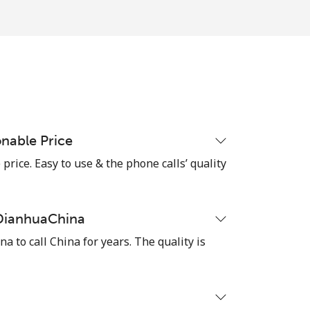
-
-
nable Price
-
rice. Easy to use & the phone calls’ quality
⁦17¢⁩
 DianhuaChina
 to call China for years. The quality is
-
⁦8¢⁩