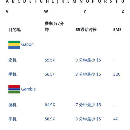
A
B
C
D
E
F
G
H
I
J
K
L
M
N
O
P
Q
R
S
T
U
V
W
Y
Z
费率为 /分
目的地
钟
⁦$5⁩通话时长
SMS
Gabon
座机
⁦55.5¢⁩
9 分钟最少 ⁦$5⁩
-
手机
⁦56.5¢⁩
8 分钟最少 ⁦$5⁩
⁦32¢⁩
Gambia
座机
⁦64.9¢⁩
7 分钟最少 ⁦$5⁩
-
手机
⁦58.9¢⁩
8 分钟最少 ⁦$5⁩
⁦4¢⁩