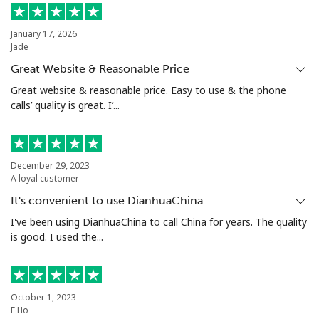
座机
⁦10.5¢⁩
47 分钟最少 ⁦$5⁩
-
January 17, 2026
Jade
手机
⁦10.9¢⁩
45 分钟最少 ⁦$5⁩
⁦5¢⁩
Great Website & Reasonable Price
Grenada
Great website & reasonable price. Easy to use & the phone
calls’ quality is great. I’...
座机
⁦16.9¢⁩
29 分钟最少 ⁦$5⁩
-
手机
⁦31.5¢⁩
15 分钟最少 ⁦$5⁩
⁦9¢⁩
December 29, 2023
A loyal customer
Guadeloupe
It's convenient to use DianhuaChina
I've been using DianhuaChina to call China for years. The quality
is good. I used the...
座机
⁦18.5¢⁩
27 分钟最少 ⁦$5⁩
-
手机
⁦29.5¢⁩
16 分钟最少 ⁦$5⁩
-
October 1, 2023
Guam
F Ho