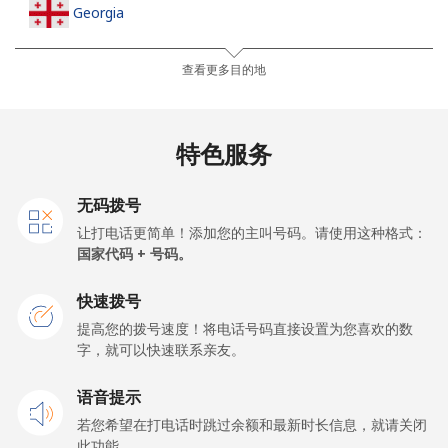
Georgia
座机
⁦32.5¢⁩
15 分钟最少 ⁦$5⁩
-
查看更多目的地
手机
⁦37.9¢⁩
13 分钟最少 ⁦$5⁩
⁦16¢⁩
特色服务
Germany
无码拨号
座机
⁦1.5¢⁩
333 分钟最少
-
让打电话更简单！添加您的主叫号码。请使用这种格式：
⁦$5⁩
国家代码 + 号码。
手机
⁦1.5¢⁩
333 分钟最少
⁦11¢⁩
快速拨号
⁦$5⁩
提高您的拨号速度！将电话号码直接设置为您喜欢的数
字，就可以快速联系亲友。
Ghana
语音提示
座机
⁦33.9¢⁩
14 分钟最少 ⁦$5⁩
-
若您希望在打电话时跳过余额和最新时长信息，就请关闭
此功能。