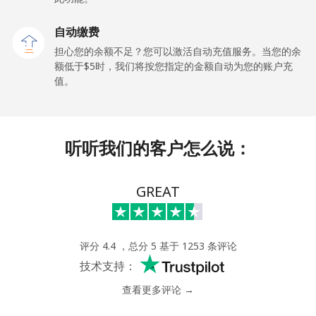
手机
⁦27.5¢⁩
18 分钟最少 ⁦$5⁩
-
自动缴费
Gibraltar
担心您的余额不足？您可以激活自动充值服务。当您的余
额低于⁦$5⁩时，我们将按您指定的金额自动为您的账户充
值。
座机
⁦9.9¢⁩
50 分钟最少 ⁦$5⁩
-
手机
⁦21.5¢⁩
23 分钟最少 ⁦$5⁩
-
听听我们的客户怎么说：
Greece
GREAT
座机
⁦1.5¢⁩
333 分钟最少
-
⁦$5⁩
手机
⁦1.6¢⁩
312 分钟最少
⁦8¢⁩
评分 4.4 ，总分 5 基于 1253 条评论
⁦$5⁩
技术支持：
查看更多评论 →
Greenland