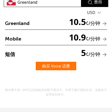
费用
USD
10.5
¢
/分钟
Greenland
10.9
¢
/分钟
Mobile
未创建密码
5
至少 8 个字符
¢
/分钟
短信
一个大写字母和一个小写字母
一个数字
购买 Voice 话费
一个特殊字符
预付费卡是一种可以在线购买的数字通话卡，专用于拨打国际长话。该服务不
会寄发实体卡。
请保持联系，以便享受我们绝佳的优惠活动。