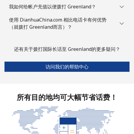
我如何给帐户充值以便拨打 Greenland？
座机
⁦76.9¢⁩
6 分钟最少 ⁦$5⁩
-
使用 DianhuaChina.com 相比电话卡有何优势
手机
⁦80.9¢⁩
6 分钟最少 ⁦$5⁩
-
（就拨打 Greenland而言）？
Guyana
还有关于拨打国际长话至 Greenland的更多疑问？
座机
⁦29.5¢⁩
16 分钟最少 ⁦$5⁩
-
访问我们的帮助中心
手机
⁦35.9¢⁩
13 分钟最少 ⁦$5⁩
⁦5¢⁩
Mobile -
⁦26.9¢⁩
18 分钟最少 ⁦$5⁩
⁦5¢⁩
Digicel
所有目的地均可大幅节省话费！