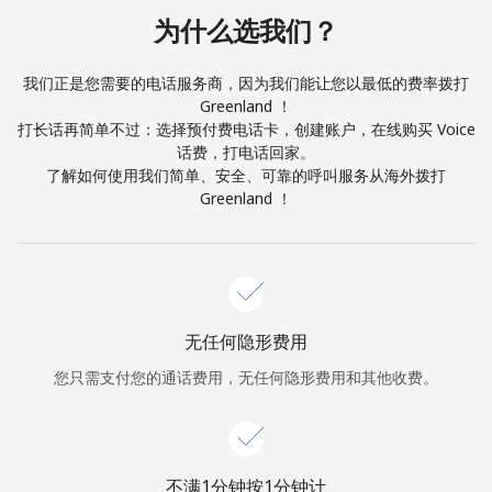
本人明白，在本网站开设账户，即代表本人同意这些
条款。
为什么选我们？
加入
我们正是您需要的电话服务商，因为我们能让您以最低的费率拨打
Greenland ！
打长话再简单不过：选择预付费电话卡，创建账户，在线购买 Voice
话费，打电话回家。
了解如何使用我们简单、安全、可靠的呼叫服务从海外拨打
你好！
Greenland ！
登录或
现在加入 →
无任何隐形费用
您只需支付您的通话费用，无任何隐形费用和其他收费。
忘记密码 →
不满1分钟按1分钟计
登录