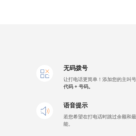
Kiribati
All country
Kosovo
座机
无码拨号
手机
让打电话更简单！添加您的主叫
Kuwait
代码 + 号码。
座机
语音提示
手机
若您希望在打电话时跳过余额和
能。
Kyrgyzstan