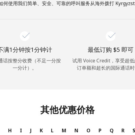
如何使用我们简单、安全、可靠的呼叫服务从海外拨打 Kyrgyzsta
你好！
登录或
现在加入 →
不满1分钟按1分钟计
最低订购 ⁦$5⁩ 即可
通话按整分收费（不足一分按
试用 Voice Credit，享受
一分计）。
订单额和超长的国际通话时
忘记密码 →
其他优惠价格
登录
G
H
I
J
K
L
M
N
O
P
Q
R
或