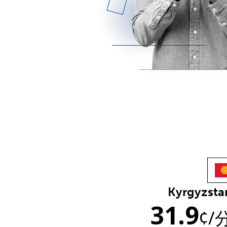
Kyrgyzsta
31.9
¢
/