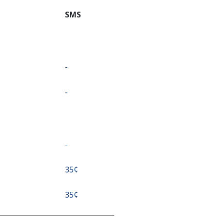
SMS
-
-
-
⁦35¢⁩
⁦35¢⁩