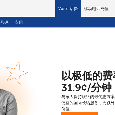
Voice 话费
移动电话充值
入号码
应用
欢迎！
已经有账户了
请登录 →
以极低的费率拨
注册使用
⁦31.9¢⁩/分钟
与家人保持联络的最优惠方案：以
便宜的国际长话服务，无额外
价值。