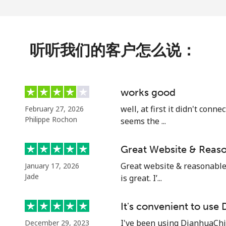
⁦31.9¢⁩
15 分钟最少 ⁦$5⁩
听听我们的客户怎么说：
⁦34.9¢⁩
14 分钟最少 ⁦$5⁩
works good
well, at first it didn't conn
February 27, 2026
Philippe Rochon
seems the ...
Great Website & Reaso
Great website & reasonable p
January 17, 2026
Jade
is great. I’...
It's convenient to use
I've been using DianhuaChina
December 29, 2023