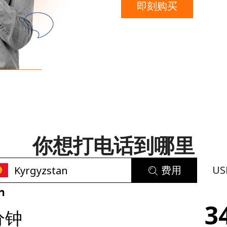
即刻购买
或
者
你想打电话到哪里
费用
US
n
未创建密码
3
分钟
至少 8 个字符