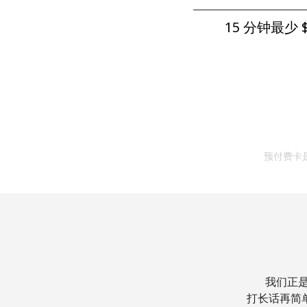
15 分钟最少 ⁦$
预付费卡
我们正是
打长话再简单