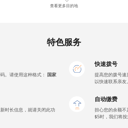
查看更多目的地
⁦210.9¢⁩
2 分钟最少 ⁦$5⁩
特色服务
⁦32.9¢⁩
15 分钟最少 ⁦$5⁩
快速拨号
⁦64.5¢⁩
7 分钟最少 ⁦$5⁩
号码。请使用这种格式：
国家
提高您的拨号速
以快速联系亲友
⁦6.9¢⁩
72 分钟最少 ⁦$5⁩
自动缴费
⁦6.9¢⁩
72 分钟最少 ⁦$5⁩
最新时长信息，就请关闭此功
担心您的余额不
$5⁩时，我们