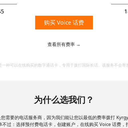
一个大写字母和一个小写字母
一个数字
5⁩
1
一个特殊字符
购买 Voice 话费
查看所有费率 →
请保持联系，以便享受我们绝佳的优惠活动。
是一种可以在线购买的数字通话卡，专用于拨打国际长话。该服务不会寄
本人明白，在本网站开设账户，即代表本人同意这些
条
款。
为什么选我们？
加入
您需要的电话服务商，因为我们能让您以最低的费率拨打 Kyrgyzs
不过：选择预付费电话卡，创建账户，在线购买 Voice 话费