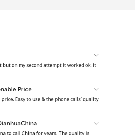
-
-
ect but on my second attempt it worked ok. it
nable Price
rice. Easy to use & the phone calls’ quality
 DianhuaChina
 to call China for years. The quality is