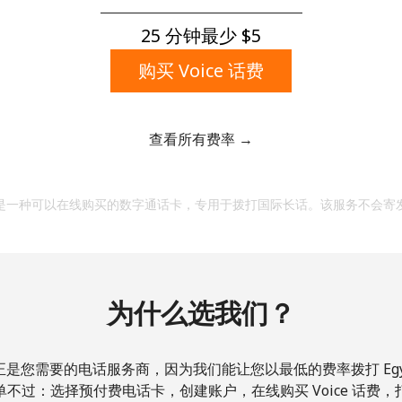
一个大写字母和一个小写字母
一个数字
25 分钟最少 ⁦$5⁩
一个特殊字符
购买 Voice 话费
查看所有费率 →
请保持联系，以便享受我们绝佳的优惠活动。
是一种可以在线购买的数字通话卡，专用于拨打国际长话。该服务不会寄
本人明白，在本网站开设账户，即代表本人同意这些
条
款。
为什么选我们？
加入
正是您需要的电话服务商，因为我们能让您以最低的费率拨打 Egyp
不过：选择预付费电话卡，创建账户，在线购买 Voice 话费