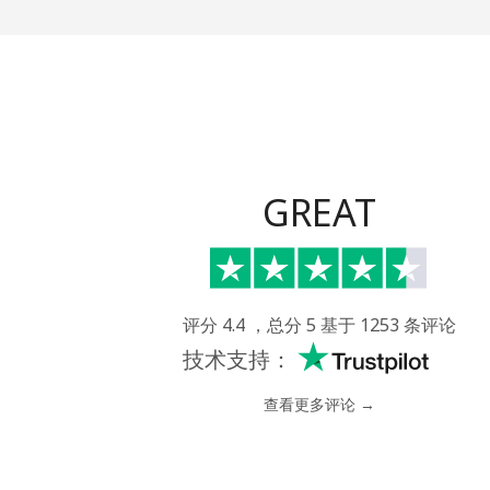
Eritrea
座机
手机
GREAT
Estonia
座机
评分 4.4 ，总分 5 基于 1253 条评论
手机
技术支持：
Eswatini
查看更多评论 →
座机