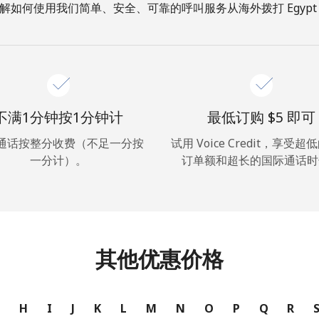
解如何使用我们简单、安全、可靠的呼叫服务从海外拨打 Egypt
你好！
登录或
现在加入 →
不满1分钟按1分钟计
最低订购 ⁦$5⁩ 即可
通话按整分收费（不足一分按
试用 Voice Credit，享受
一分计）。
订单额和超长的国际通话时
忘记密码 →
其他优惠价格
登录
G
H
I
J
K
L
M
N
O
P
Q
R
或