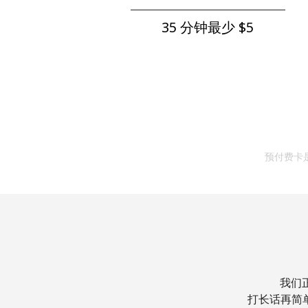
35 分钟最少 ⁦$5⁩
预付费卡
我们
打长话再简单