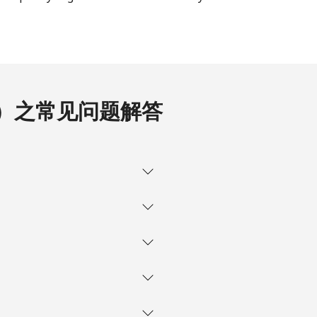
⁦38¢⁩
-
com）之常见问题解答
-