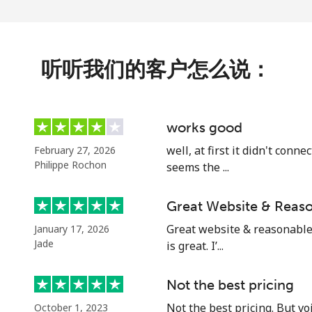
听听我们的客户怎么说：
⁦32.9¢⁩
15 分钟最少 ⁦$5⁩
⁦32.9¢⁩
15 分钟最少 ⁦$5⁩
works good
well, at first it didn't conn
February 27, 2026
Philippe Rochon
seems the ...
⁦1.5¢⁩
333 分钟最少 ⁦$5⁩
Great Website & Reaso
⁦48.5¢⁩
10 分钟最少 ⁦$5⁩
Great website & reasonable p
January 17, 2026
Jade
is great. I’...
Not the best pricing
⁦25.9¢⁩
19 分钟最少 ⁦$5⁩
Not the best pricing. But vo
October 1, 2023