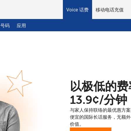
Voice 话费
移动电话充值
入号码
应用
欢迎！
已经有账户了
请登录 →
以极低的费率
注册使用
⁦13.9¢⁩/分钟
与家人保持联络的最优惠方案：
便宜的国际长话服务，无额外
价值。