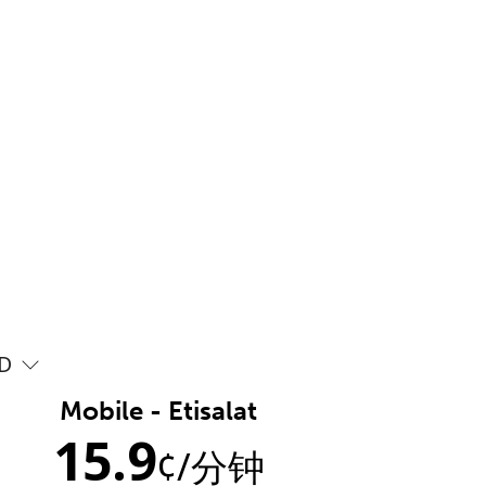
D
Mobile - Etisalat
15.9
¢
/分钟