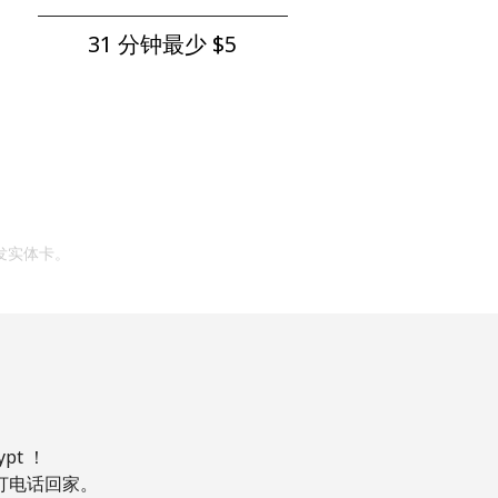
31 分钟最少 ⁦$5⁩
发实体卡。
t ！
，打电话回家。