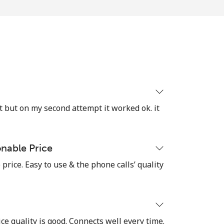
-
⁦8¢⁩
ect but on my second attempt it worked ok. it
-
nable Price
⁦8¢⁩
rice. Easy to use & the phone calls’ quality
-
ice quality is good. Connects well every time.