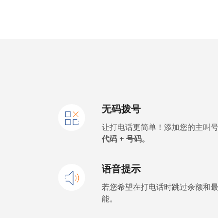
座机
手机
Mobile - Etisalat
El Salvador
无码拨号
座机
让打电话更简单！添加您的主叫
Claro Landlines
代码 + 号码。
手机
语音提示
Equatorial Guinea
若您希望在打电话时跳过余额和
能。
All country