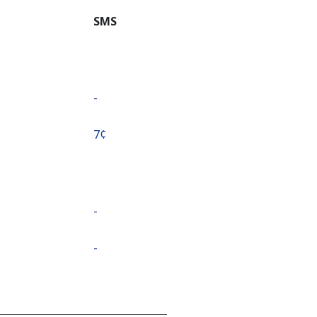
SMS
-
⁦7¢⁩
-
-