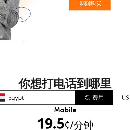
即刻购买
或
者
你想打电话到哪里
费用
US
Mobile
未创建密码
19.5
¢
/分钟
至少 8 个字符