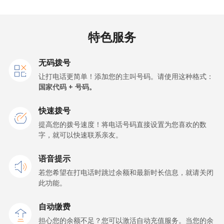
Netherlands
特色服务
座机
⁦1.5¢⁩
333 分钟最少 ⁦$5⁩
-
手机
⁦22.5¢⁩
22 分钟最少 ⁦$5⁩
⁦13¢⁩
无码拨号
让打电话更简单！添加您的主叫号码。请使用这种格式：
New Caledonia
国家代码 + 号码。
快速拨号
座机
⁦45.5¢⁩
10 分钟最少 ⁦$5⁩
-
提高您的拨号速度！将电话号码直接设置为您喜欢的数
字，就可以快速联系亲友。
手机
⁦48.9¢⁩
10 分钟最少 ⁦$5⁩
⁦11¢⁩
语音提示
New Zealand
若您希望在打电话时跳过余额和最新时长信息，就请关闭
此功能。
座机
⁦2.6¢⁩
192 分钟最少 ⁦$5⁩
-
自动缴费
手机
⁦6.9¢⁩
72 分钟最少 ⁦$5⁩
⁦12¢⁩
担心您的余额不足？您可以激活自动充值服务。当您的余