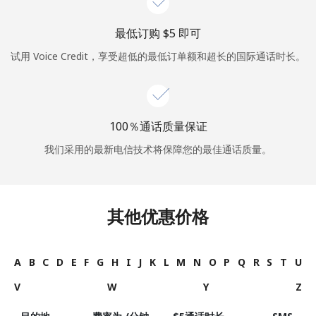
最低订购 ⁦$5⁩ 即可
试用 Voice Credit，享受超低的最低订单额和超长的国际通话时长。
100％通话质量保证
我们采用的最新电信技术将保障您的最佳通话质量。
其他优惠价格
A
B
C
D
E
F
G
H
I
J
K
L
M
N
O
P
Q
R
S
T
U
V
W
Y
Z