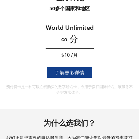
本人明白，在本网站开设账户，即代表本人同意这些
条款。
50多个国家和地区
加入
World Unlimited
∞ 分
你好！
⁦$10⁩ /月
了解更多详情
登录或
现在加入 →
预付费卡是一种可以在线购买的数字通话卡，专用于拨打国际长话。该服务不
会寄发实体卡。
忘记密码 →
为什么选我们？
登录
我们正是您需要的电话服务商，因为我们能让您以最低的费率拨打