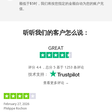
额低于⁦$5⁩时，我们将按您指定的金额自动为您的账户充
Nicaragua
值。
座机
⁦19.5¢⁩
25 分钟最少 ⁦$5⁩
-
听听我们的客户怎么说：
手机
⁦33.9¢⁩
14 分钟最少 ⁦$5⁩
⁦27¢⁩
Niger
GREAT
座机
⁦53.9¢⁩
9 分钟最少 ⁦$5⁩
-
评分 4.4 ，总分 5 基于 1253 条评论
手机
⁦47.9¢⁩
10 分钟最少 ⁦$5⁩
⁦32¢⁩
技术支持：
查看更多评论 →
Nigeria
座机
⁦21.5¢⁩
23 分钟最少 ⁦$5⁩
-
February 27, 2026
Philippe Rochon
手机
⁦16.5¢⁩
30 分钟最少 ⁦$5⁩
⁦35¢⁩