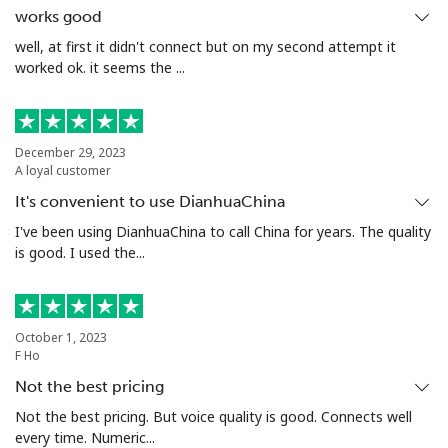
works good
Niue
well, at first it didn't connect but on my second attempt it
worked ok. it seems the ...
All country
⁦205.9¢⁩
2 分钟最少 ⁦$5⁩
-
Norfolk Island
December 29, 2023
A loyal customer
It's convenient to use DianhuaChina
All country
⁦200.9¢⁩
2 分钟最少 ⁦$5⁩
-
I've been using DianhuaChina to call China for years. The quality
is good. I used the...
North Korea
All country
⁦73.9¢⁩
6 分钟最少 ⁦$5⁩
-
October 1, 2023
F Ho
Norway
Not the best pricing
座机
⁦1.5¢⁩
333 分钟最少 ⁦$5⁩
-
Not the best pricing. But voice quality is good. Connects well
every time. Numeric...