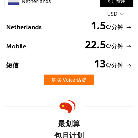
费用
USD
1.5
¢
/分钟
Netherlands
22.5
¢
/分钟
Mobile
未创建密码
13
至少 8 个字符
¢
/分钟
短信
一个大写字母和一个小写字母
一个数字
购买 Voice 话费
一个特殊字符
最划算
请保持联系，以便享受我们绝佳的优惠活动。
包月计划