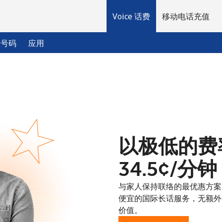
Voice 话费
移动电话充值
入号码
应用
欢迎！
已经有账户了
请登录 →
以极低的费率
注册使用
⁦34.5¢⁩/分钟
与家人保持联络的最优惠方案：
便宜的国际长话服务，无额外
价值。