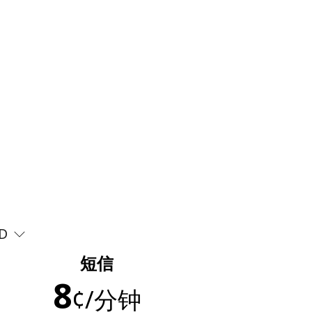
D
短信
8
¢
/分钟