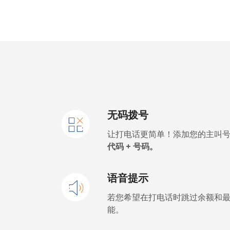
座机
⁦3.5¢⁩
手机
⁦2.8¢⁩
Barbados
座机
⁦28.5¢⁩
无码拨号
手机
⁦32.5¢⁩
让打电话更简单！添加您的主叫
Belarus
代码 + 号码。
座机
⁦55.5¢⁩
语音提示
手机
⁦50.9¢⁩
若您希望在打电话时跳过余额和
能。
Belgium