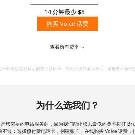
一个大写字母和一个小写字母
一个数字
14 分钟最少 ⁦$5⁩
一个特殊字符
购买 Voice 话费
查看所有费率 →
请保持联系，以便享受我们绝佳的优惠活动。
是一种可以在线购买的数字通话卡，专用于拨打国际长话。该服务不会寄
本人明白，在本网站开设账户，即代表本人同意这些
条
款。
为什么选我们？
加入
是您需要的电话服务商，因为我们能让您以最低的费率拨打 Brun
不过：选择预付费电话卡，创建账户，在线购买 Voice 话费