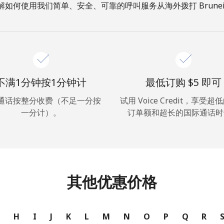
解如何使用我们简单、安全、可靠的呼叫服务从海外拨打 Brunei
你好！
登录或
现在加入 →
不满1分钟按1分钟计
最低订购 ⁦$5⁩ 即可
通话按整分收费（不足一分按
试用 Voice Credit，享受
一分计）。
订单额和超长的国际通话时
忘记密码 →
其他优惠价格
登录
G
H
I
J
K
L
M
N
O
P
Q
R
或