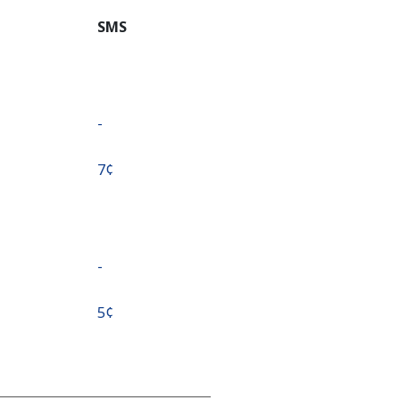
SMS
-
⁦7¢⁩
-
⁦5¢⁩