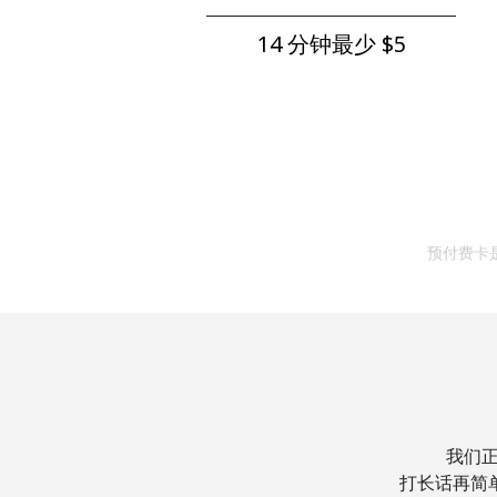
14 分钟最少 ⁦$5⁩
预付费卡
我们正
打长话再简单