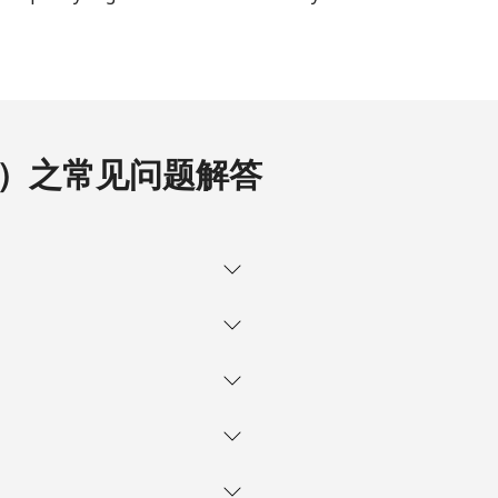
-
⁦16¢⁩
.com）之常见问题解答
-
-
-
-