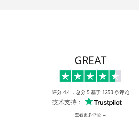
座机
⁦2.9¢⁩
手机
⁦34.5¢⁩
Belize
GREAT
座机
⁦30.9¢⁩
手机
⁦31.5¢⁩
评分 4.4 ，总分 5 基于 1253 条评论
Benin
技术支持：
座机
⁦54.9¢⁩
查看更多评论 →
手机
⁦55.9¢⁩