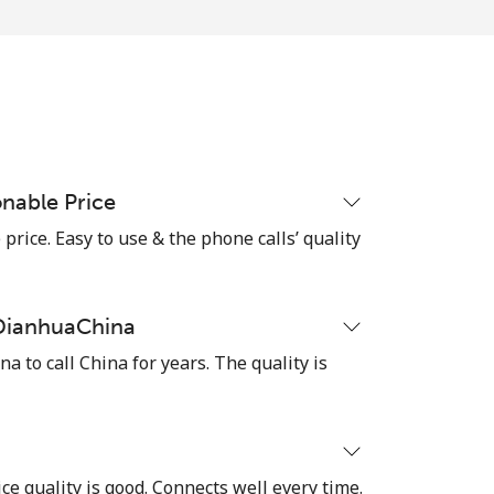
-
⁦11¢⁩
nable Price
-
rice. Easy to use & the phone calls’ quality
⁦14¢⁩
 DianhuaChina
 to call China for years. The quality is
-
-
ice quality is good. Connects well every time.