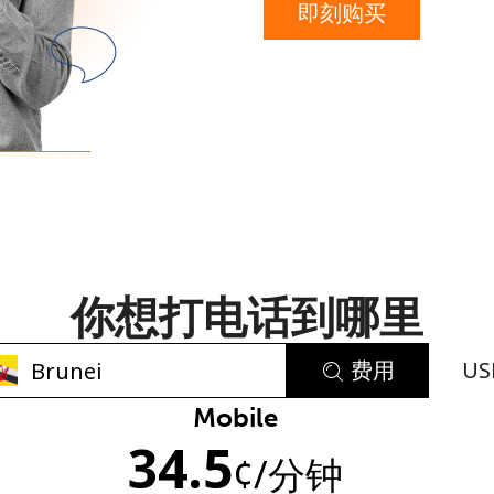
即刻购买
或
者
你想打电话到哪里
费用
US
Mobile
未创建密码
34.5
¢
/分钟
至少 8 个字符