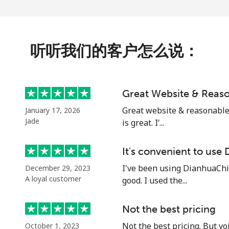
172 分钟最少 ⁦$5⁩
听听我们的客户怎么说：
14 分钟最少 ⁦$5⁩
Great Website & Reaso
16 分钟最少 ⁦$5⁩
Great website & reasonable p
January 17, 2026
Jade
is great. I’...
15 分钟最少 ⁦$5⁩
It's convenient to use
I've been using DianhuaChina
December 29, 2023
A loyal customer
good. I used the...
9 分钟最少 ⁦$5⁩
Not the best pricing
8 分钟最少 ⁦$5⁩
Not the best pricing. But vo
October 1, 2023