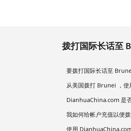
Bermuda
座机
⁦3.5¢⁩
手机
⁦3.5¢⁩
拨打国际长话至 Bru
Bhutan
座机
⁦9.9¢⁩
要拨打国际长话至 Brunei
手机
⁦9.5¢⁩
从美国拨打 Brunei ，使
Bolivia
DianhuaChina.co
我如何给帐户充值以便拨打 
座机
⁦24.5¢⁩
使用 DianhuaChina
手机
⁦26.9¢⁩