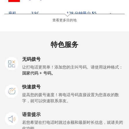
座机
⁦3.9¢⁩
128 分钟最少 ⁦$5⁩
-
查看更多目的地
手机
⁦5.9¢⁩
84 分钟最少 ⁦$5⁩
⁦8¢⁩
Hungary
特色服务
座机
⁦1.7¢⁩
294 分钟最少 ⁦$5⁩
-
无码拨号
让打电话更简单！添加您的主叫号码。请使用这种格式：
手机
⁦2¢⁩
250 分钟最少 ⁦$5⁩
⁦8¢⁩
国家代码 + 号码。
快速拨号
提高您的拨号速度！将电话号码直接设置为您喜欢的数
字，就可以快速联系亲友。
语音提示
若您希望在打电话时跳过余额和最新时长信息，就请关闭
此功能。