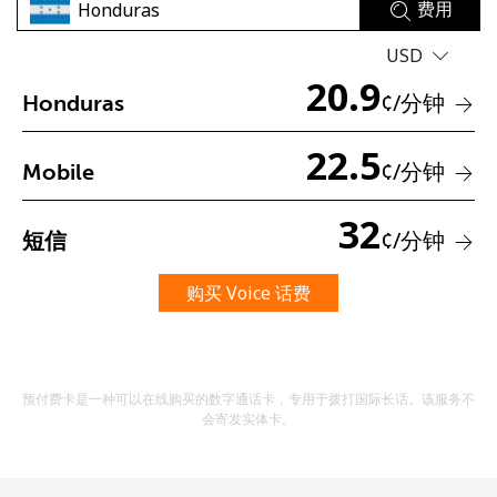
费用
USD
20.9
¢
/分钟
Honduras
22.5
¢
/分钟
Mobile
未创建密码
32
至少 8 个字符
¢
/分钟
短信
一个大写字母和一个小写字母
一个数字
购买 Voice 话费
一个特殊字符
预付费卡是一种可以在线购买的数字通话卡，专用于拨打国际长话。该服务不
会寄发实体卡。
请保持联系，以便享受我们绝佳的优惠活动。