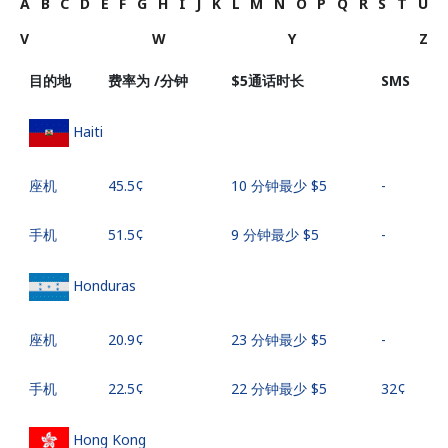
A
B
C
D
E
F
G
H
I
J
K
L
M
N
O
P
Q
R
S
T
U
V
W
Y
Z
目的地
费率为 /分钟
⁦$5⁩通话时长
SMS
Haiti
座机
⁦45.5¢⁩
10 分钟最少 ⁦$5⁩
-
手机
⁦51.5¢⁩
9 分钟最少 ⁦$5⁩
-
Honduras
座机
⁦20.9¢⁩
23 分钟最少 ⁦$5⁩
-
手机
⁦22.5¢⁩
22 分钟最少 ⁦$5⁩
⁦32¢⁩
Hong Kong