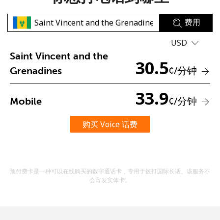
费用
USD
Saint Vincent and the
30.5
¢
/分钟
Grenadines
未创建密码
33.9
¢
/分钟
Mobile
至少 8 个字符
一个大写字母和一个小写字母
一个数字
购买 Voice 话费
一个特殊字符
预付费卡是一种可以在线购买的数字通话卡，专用于拨打国际长话。该服务不
会寄发实体卡。
请保持联系，以便享受我们绝佳的优惠活动。