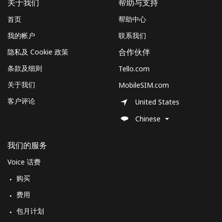
关于我们
帮助与支持
首页
帮助中心
座机
⁦47.9¢⁩
10 分钟最少 ⁦$5⁩
-
我的帐户
联系我们
手机
⁦44.5¢⁩
11 分钟最少 ⁦$5⁩
⁦35¢⁩
隐私及 Cookie 政策
合作伙伴
条款及细则
Tello.com
Suriname
关于我们
MobileSIM.com
座机
⁦44.5¢⁩
11 分钟最少 ⁦$5⁩
-
客户评论
United States
Chinese
手机
⁦46.5¢⁩
10 分钟最少 ⁦$5⁩
-
我们的服务
Sweden
Voice 话费
座机
⁦1.9¢⁩
263 分钟最少 ⁦$5⁩
-
购买
费用
手机
⁦5.9¢⁩
84 分钟最少 ⁦$5⁩
⁦8¢⁩
包月计划