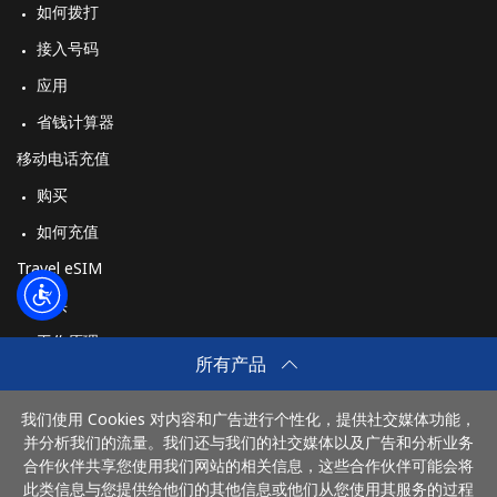
Switzerland
如何拨打
接入号码
座机
⁦4.5¢⁩
111 分钟最少 ⁦$5⁩
-
应用
手机
⁦16.9¢⁩
29 分钟最少 ⁦$5⁩
⁦11¢⁩
省钱计算器
移动电话充值
Syria
购买
如何充值
座机
⁦24.9¢⁩
20 分钟最少 ⁦$5⁩
-
Travel eSIM
手机
⁦26.5¢⁩
18 分钟最少 ⁦$5⁩
⁦35¢⁩
购买
工作原理
所有产品
我们使用 Cookies 对内容和广告进行个性化，提供社交媒体功能，
付款方式：
并分析我们的流量。我们还与我们的社交媒体以及广告和分析业务
合作伙伴共享您使用我们网站的相关信息，这些合作伙伴可能会将
此类信息与您提供给他们的其他信息或他们从您使用其服务的过程