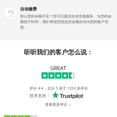
自动缴费
All country
⁦214.9¢⁩
2 分钟最少 ⁦$5⁩
-
担心您的余额不足？您可以激活自动充值服务。当您的余
额低于⁦$5⁩时，我们将按您指定的金额自动为您的账户充
Saudi Arabia
值。
座机
⁦14.9¢⁩
33 分钟最少 ⁦$5⁩
-
听听我们的客户怎么说：
手机
⁦22.9¢⁩
21 分钟最少 ⁦$5⁩
-
Senegal
GREAT
座机
⁦46.9¢⁩
10 分钟最少 ⁦$5⁩
-
评分 4.4 ，总分 5 基于 1253 条评论
手机
⁦40.9¢⁩
12 分钟最少 ⁦$5⁩
⁦27¢⁩
技术支持：
查看更多评论 →
Serbia