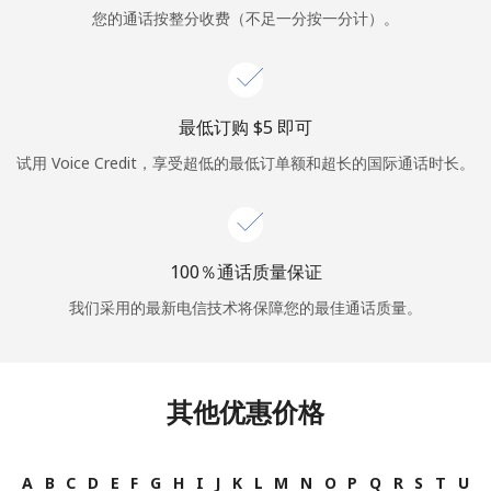
您的通话按整分收费（不足一分按一分计）。
或
者
最低订购 ⁦$5⁩ 即可
继续使用
试用 Voice Credit，享受超低的最低订单额和超长的国际通话时长。
100％通话质量保证
我们采用的最新电信技术将保障您的最佳通话质量。
其他优惠价格
A
B
C
D
E
F
G
H
I
J
K
L
M
N
O
P
Q
R
S
T
U