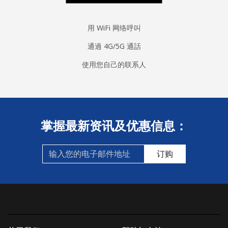
Sri Lanka
用 WiFi 网络呼叫
座机
⁦28.5¢⁩
17 分钟最少 ⁦$5⁩
-
通過 4G/5G 通話
手机
⁦24.5¢⁩
20 分钟最少 ⁦$5⁩
-
使用您自己的联系人
St Helena
All country
⁦283.5¢⁩
1 分钟最少 ⁦$5⁩
-
掌握最新资讯及优惠信息：
St Pierre And Miquelon
订购
座机
⁦53.9¢⁩
9 分钟最少 ⁦$5⁩
-
手机
⁦54.5¢⁩
9 分钟最少 ⁦$5⁩
-
Sudan