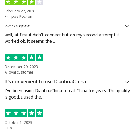
座机
⁦24.5¢⁩
20 分钟最少 ⁦$5⁩
-
February 27, 2026
Philippe Rochon
手机
⁦55.5¢⁩
9 分钟最少 ⁦$5⁩
-
works good
Seychelles
well, at first it didn't connect but on my second attempt it
worked ok. it seems the ...
座机
⁦89.5¢⁩
5 分钟最少 ⁦$5⁩
-
手机
⁦87.5¢⁩
5 分钟最少 ⁦$5⁩
-
December 29, 2023
A loyal customer
Sierra Leone
It's convenient to use DianhuaChina
I've been using DianhuaChina to call China for years. The quality
is good. I used the...
手机
⁦61.9¢⁩
8 分钟最少 ⁦$5⁩
-
Singapore
October 1, 2023
F Ho
座机
⁦1.9¢⁩
263 分钟最少 ⁦$5⁩
-