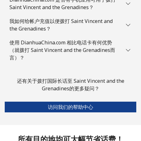
Saint Vincent and the Grenadines？
手机
⁦55.5¢⁩
9 分钟最少 ⁦$5⁩
-
我如何给帐户充值以便拨打 Saint Vincent and
the Grenadines？
Solomon Islands
使用 DianhuaChina.com 相比电话卡有何优势
All country
⁦163.9¢⁩
3 分钟最少 ⁦$5⁩
-
（就拨打 Saint Vincent and the Grenadines而
言）？
Somalia
座机
⁦57.5¢⁩
8 分钟最少 ⁦$5⁩
-
还有关于拨打国际长话至 Saint Vincent and the
Grenadines的更多疑问？
手机
⁦53.9¢⁩
9 分钟最少 ⁦$5⁩
-
访问我们的帮助中心
South Africa
座机
⁦12.5¢⁩
40 分钟最少 ⁦$5⁩
-
所有目的地均可大幅节省话费！