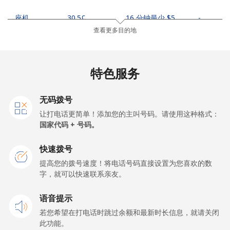
座机
⁦30.5¢⁩
16 分钟最少 ⁦$5⁩
-
查看更多目的地
手机
⁦33.9¢⁩
14 分钟最少 ⁦$5⁩
-
Samoa
特色服务
座机
⁦127.5¢⁩
3 分钟最少 ⁦$5⁩
-
无码拨号
让打电话更简单！添加您的主叫号码。请使用这种格式：
手机
⁦133.9¢⁩
3 分钟最少 ⁦$5⁩
⁦25¢⁩
国家代码 + 号码。
San Marino
快速拨号
提高您的拨号速度！将电话号码直接设置为您喜欢的数
字，就可以快速联系亲友。
座机
⁦24.5¢⁩
20 分钟最少 ⁦$5⁩
-
语音提示
手机
⁦23.5¢⁩
21 分钟最少 ⁦$5⁩
-
若您希望在打电话时跳过余额和最新时长信息，就请关闭
此功能。
Sao Tome And Principe