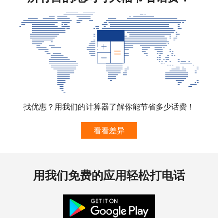
手机
⁦10.5¢⁩
47 分钟最少 ⁦$5⁩
⁦7¢⁩
South Korea
座机
⁦4.9¢⁩
102 分钟最少 ⁦$5⁩
-
手机
⁦3.5¢⁩
142 分钟最少 ⁦$5⁩
⁦7¢⁩
South Sudan
找优惠？用我们的计算器了解你能节省多少话费！
手机
⁦70.5¢⁩
7 分钟最少 ⁦$5⁩
-
看看差异
Spain
用我们免费的应用轻松打电话
座机
⁦1.5¢⁩
333 分钟最少 ⁦$5⁩
-
手机
⁦1.5¢⁩
333 分钟最少 ⁦$5⁩
⁦7¢⁩