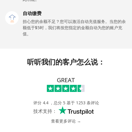
手机
⁦27.5¢⁩
18 分钟最少 ⁦$5⁩
-
自动缴费
Gibraltar
担心您的余额不足？您可以激活自动充值服务。当您的余
额低于⁦$5⁩时，我们将按您指定的金额自动为您的账户充
值。
座机
⁦9.9¢⁩
50 分钟最少 ⁦$5⁩
-
手机
⁦21.5¢⁩
23 分钟最少 ⁦$5⁩
-
听听我们的客户怎么说：
Greece
GREAT
座机
⁦1.5¢⁩
333 分钟最少
-
⁦$5⁩
手机
⁦1.6¢⁩
312 分钟最少
⁦8¢⁩
评分 4.4 ，总分 5 基于 1253 条评论
⁦$5⁩
技术支持：
查看更多评论 →
Greenland