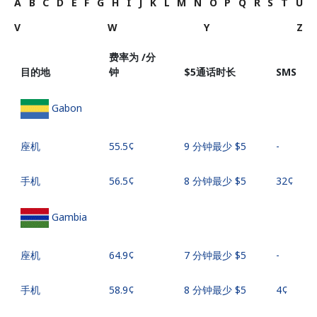
A
B
C
D
E
F
G
H
I
J
K
L
M
N
O
P
Q
R
S
T
U
V
W
Y
Z
费率为 /分
目的地
钟
⁦$5⁩通话时长
SMS
Gabon
座机
⁦55.5¢⁩
9 分钟最少 ⁦$5⁩
-
手机
⁦56.5¢⁩
8 分钟最少 ⁦$5⁩
⁦32¢⁩
Gambia
座机
⁦64.9¢⁩
7 分钟最少 ⁦$5⁩
-
手机
⁦58.9¢⁩
8 分钟最少 ⁦$5⁩
⁦4¢⁩