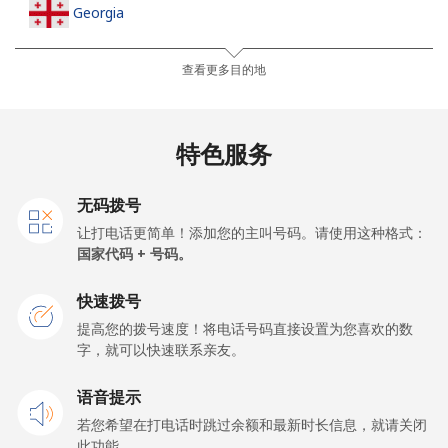
Georgia
座机
⁦32.5¢⁩
15 分钟最少 ⁦$5⁩
-
查看更多目的地
手机
⁦37.9¢⁩
13 分钟最少 ⁦$5⁩
⁦16¢⁩
特色服务
Germany
无码拨号
座机
⁦1.5¢⁩
333 分钟最少
-
让打电话更简单！添加您的主叫号码。请使用这种格式：
⁦$5⁩
国家代码 + 号码。
手机
⁦1.5¢⁩
333 分钟最少
⁦11¢⁩
快速拨号
⁦$5⁩
提高您的拨号速度！将电话号码直接设置为您喜欢的数
字，就可以快速联系亲友。
Ghana
语音提示
座机
⁦33.9¢⁩
14 分钟最少 ⁦$5⁩
-
若您希望在打电话时跳过余额和最新时长信息，就请关闭
此功能。