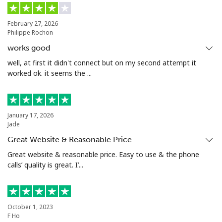
座机
⁦10.5¢⁩
47 分钟最少 ⁦$5⁩
-
February 27, 2026
Philippe Rochon
手机
⁦10.9¢⁩
45 分钟最少 ⁦$5⁩
⁦5¢⁩
works good
Grenada
well, at first it didn't connect but on my second attempt it
worked ok. it seems the ...
座机
⁦16.9¢⁩
29 分钟最少 ⁦$5⁩
-
手机
⁦31.5¢⁩
15 分钟最少 ⁦$5⁩
⁦9¢⁩
January 17, 2026
Jade
Guadeloupe
Great Website & Reasonable Price
Great website & reasonable price. Easy to use & the phone
calls’ quality is great. I’...
座机
⁦18.5¢⁩
27 分钟最少 ⁦$5⁩
-
手机
⁦29.5¢⁩
16 分钟最少 ⁦$5⁩
-
October 1, 2023
Guam
F Ho