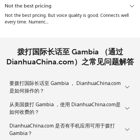
Not the best pricing
All country
⁦4.5¢⁩
111 分钟最少
⁦8¢⁩
Not the best pricing. But voice quality is good. Connects well
⁦$5⁩
every time. Numeric...
Guatemala
拨打国际长话至 Gambia （通过
座机
⁦19.9¢⁩
25 分钟最少 ⁦$5⁩
-
DianhuaChina.com）之常见问题解答
手机
⁦20.9¢⁩
23 分钟最少 ⁦$5⁩
⁦11¢⁩
Guinea
要拨打国际长话至 Gambia ， DianhuaChina.com
是如何操作的？
座机
⁦64.9¢⁩
7 分钟最少 ⁦$5⁩
-
从美国拨打 Gambia ，使用 DianhuaChina.com是
如何收费的？
手机
⁦53.5¢⁩
9 分钟最少 ⁦$5⁩
⁦32¢⁩
DianhuaChina.com 是否有手机应用可用于拨打
Guinea Bissau
Gambia？