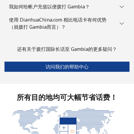
我如何给帐户充值以便拨打 Gambia？
座机
⁦76.9¢⁩
6 分钟最少 ⁦$5⁩
-
使用 DianhuaChina.com 相比电话卡有何优势
手机
⁦80.9¢⁩
6 分钟最少 ⁦$5⁩
-
（就拨打 Gambia而言）？
Guyana
还有关于拨打国际长话至 Gambia的更多疑问？
座机
⁦29.5¢⁩
16 分钟最少 ⁦$5⁩
-
访问我们的帮助中心
手机
⁦35.9¢⁩
13 分钟最少 ⁦$5⁩
⁦5¢⁩
Mobile -
⁦26.9¢⁩
18 分钟最少 ⁦$5⁩
⁦5¢⁩
Digicel
所有目的地均可大幅节省话费！