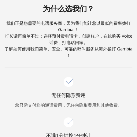
本人明白，在本网站开设账户，即代表本人同意这些
条款。
为什么选我们？
加入
我们正是您需要的电话服务商，因为我们能让您以最低的费率拨打
Gambia ！
打长话再简单不过：选择预付费电话卡，创建账户，在线购买 Voice
话费，打电话回家。
了解如何使用我们简单、安全、可靠的呼叫服务从海外拨打 Gambia
你好！
！
登录或
现在加入 →
无任何隐形费用
您只需支付您的通话费用，无任何隐形费用和其他收费。
忘记密码 →
不满1分钟按1分钟计
登录