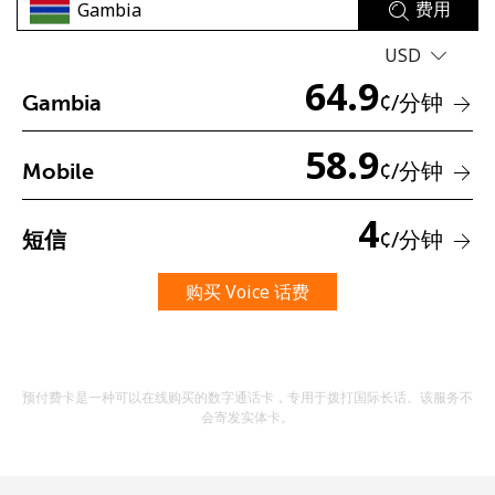
费用
USD
64.9
¢
/分钟
Gambia
58.9
¢
/分钟
Mobile
未创建密码
4
至少 8 个字符
¢
/分钟
短信
一个大写字母和一个小写字母
一个数字
购买 Voice 话费
一个特殊字符
预付费卡是一种可以在线购买的数字通话卡，专用于拨打国际长话。该服务不
会寄发实体卡。
请保持联系，以便享受我们绝佳的优惠活动。