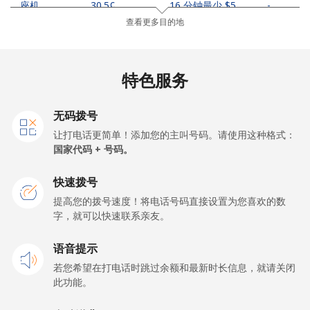
座机
⁦30.5¢⁩
16 分钟最少 ⁦$5⁩
-
查看更多目的地
手机
⁦33.9¢⁩
14 分钟最少 ⁦$5⁩
-
Samoa
特色服务
座机
⁦127.5¢⁩
3 分钟最少 ⁦$5⁩
-
无码拨号
让打电话更简单！添加您的主叫号码。请使用这种格式：
手机
⁦133.9¢⁩
3 分钟最少 ⁦$5⁩
⁦25¢⁩
国家代码 + 号码。
San Marino
快速拨号
提高您的拨号速度！将电话号码直接设置为您喜欢的数
字，就可以快速联系亲友。
座机
⁦24.5¢⁩
20 分钟最少 ⁦$5⁩
-
语音提示
手机
⁦23.5¢⁩
21 分钟最少 ⁦$5⁩
-
若您希望在打电话时跳过余额和最新时长信息，就请关闭
此功能。
Sao Tome And Principe