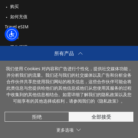
购买
座机
⁦4.5¢⁩
111 分钟最少 ⁦$5⁩
-
如何充值
手机
⁦16.9¢⁩
29 分钟最少 ⁦$5⁩
⁦11¢⁩
Travel eSIM
购买
Syria
工作原理
所有产品
座机
⁦24.9¢⁩
20 分钟最少 ⁦$5⁩
-
我们使用 Cookies 对内容和广告进行个性化，提供社交媒体功能，
付款方式：
手机
⁦26.5¢⁩
18 分钟最少 ⁦$5⁩
⁦35¢⁩
并分析我们的流量。我们还与我们的社交媒体以及广告和分析业务
合作伙伴共享您使用我们网站的相关信息，这些合作伙伴可能会将
此类信息与您提供给他们的其他信息或他们从您使用其服务的过程
中收集到的其他信息相结合。如需详细了解我们的隐私政策以及您
可能享有的其他选择或权利，请参阅我们的《隐私政策》。
拒绝
全部接受
© 2026 DianhuaChina
更多选项