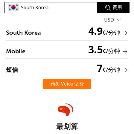
费用
USD
4.9
¢
/分钟
South Korea
3.5
¢
/分钟
Mobile
未创建密码
至少 8 个字符
7
一个大写字母和一个小写字母
¢
/分钟
短信
一个数字
一个特殊字符
购买 Voice 话费
最划算
请保持联系，以便享受我们绝佳的优惠活动。