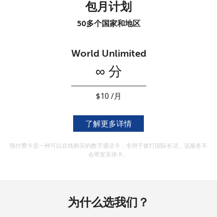
本人明白，在本网站开设账户，即代表本人同意这些
条款。
包月计划
50多个国家和地区
加入
World Unlimited
∞ 分
你好！
⁦$10⁩ /月
登录或
现在加入 →
了解更多详情
预付费卡是一种可以在线购买的数字通话卡，专用于拨打国际长话。该服务不
会寄发实体卡。
忘记密码 →
为什么选我们？
登录