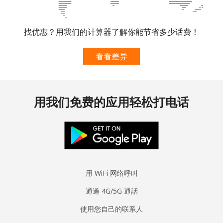
South Korea
找优惠？用我们的计算器了解你能节省多少话费！
座机
⁦4.9¢⁩
102 分钟最少 ⁦$5⁩
-
看看差异
手机
⁦3.5¢⁩
142 分钟最少 ⁦$5⁩
⁦7¢⁩
South Sudan
用我们免费的应用轻松打电话
手机
⁦70.5¢⁩
7 分钟最少 ⁦$5⁩
-
Spain
座机
⁦1.5¢⁩
333 分钟最少 ⁦$5⁩
-
用 WiFi 网络呼叫
通過 4G/5G 通話
手机
⁦1.5¢⁩
333 分钟最少 ⁦$5⁩
⁦7¢⁩
使用您自己的联系人
Sri Lanka