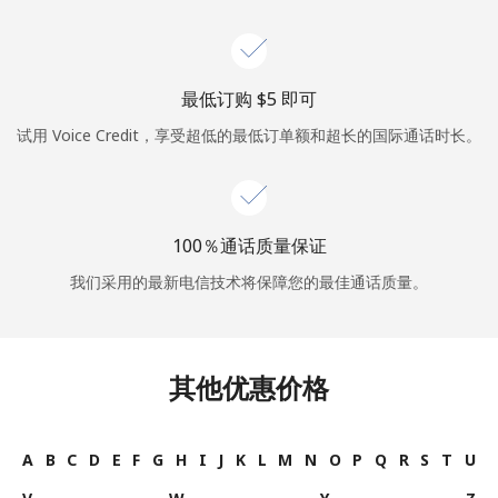
最低订购 ⁦$5⁩ 即可
试用 Voice Credit，享受超低的最低订单额和超长的国际通话时长。
100％通话质量保证
我们采用的最新电信技术将保障您的最佳通话质量。
其他优惠价格
A
B
C
D
E
F
G
H
I
J
K
L
M
N
O
P
Q
R
S
T
U