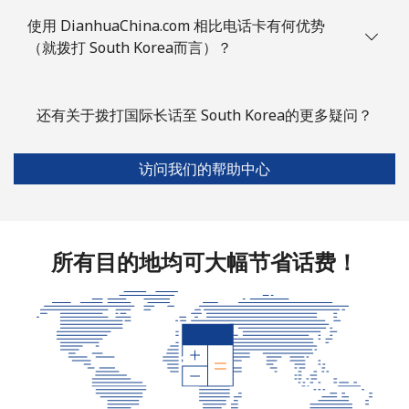
手机
⁦55.5¢⁩
9 分钟最少 ⁦$5⁩
-
使用 DianhuaChina.com 相比电话卡有何优势
（就拨打 South Korea而言）？
Solomon Islands
All country
⁦163.9¢⁩
3 分钟最少 ⁦$5⁩
-
还有关于拨打国际长话至 South Korea的更多疑问？
Somalia
访问我们的帮助中心
座机
⁦57.5¢⁩
8 分钟最少 ⁦$5⁩
-
手机
⁦53.9¢⁩
9 分钟最少 ⁦$5⁩
-
所有目的地均可大幅节省话费！
South Africa
座机
⁦12.5¢⁩
40 分钟最少 ⁦$5⁩
-
手机
⁦10.5¢⁩
47 分钟最少 ⁦$5⁩
⁦7¢⁩