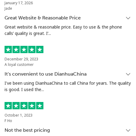
January 17, 2026
Jade
手机
⁦55.5¢⁩
9 分钟最少 ⁦$5⁩
-
Great Website & Reasonable Price
Seychelles
Great website & reasonable price. Easy to use & the phone
calls’ quality is great. I’...
座机
⁦89.5¢⁩
5 分钟最少 ⁦$5⁩
-
手机
⁦87.5¢⁩
5 分钟最少 ⁦$5⁩
-
December 29, 2023
A loyal customer
Sierra Leone
It's convenient to use DianhuaChina
I've been using DianhuaChina to call China for years. The quality
is good. I used the...
手机
⁦61.9¢⁩
8 分钟最少 ⁦$5⁩
-
Singapore
October 1, 2023
F Ho
座机
⁦1.9¢⁩
263 分钟最少 ⁦$5⁩
-
Not the best pricing