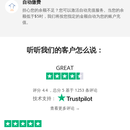
自动缴费
All country
⁦214.9¢⁩
2 分钟最少 ⁦$5⁩
-
担心您的余额不足？您可以激活自动充值服务。当您的余
额低于⁦$5⁩时，我们将按您指定的金额自动为您的账户充
Saudi Arabia
值。
座机
⁦14.9¢⁩
33 分钟最少 ⁦$5⁩
-
听听我们的客户怎么说：
手机
⁦22.9¢⁩
21 分钟最少 ⁦$5⁩
-
Senegal
GREAT
座机
⁦46.9¢⁩
10 分钟最少 ⁦$5⁩
-
评分 4.4 ，总分 5 基于 1253 条评论
手机
⁦40.9¢⁩
12 分钟最少 ⁦$5⁩
⁦27¢⁩
技术支持：
查看更多评论 →
Serbia
座机
⁦24.5¢⁩
20 分钟最少 ⁦$5⁩
-