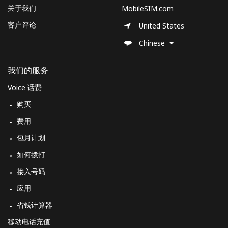
座机
⁦47.9¢⁩
10 分钟最少 ⁦$5⁩
-
关于我们
MobileSIM.com
客户评论
United States
手机
⁦44.5¢⁩
11 分钟最少 ⁦$5⁩
⁦35¢⁩
Chinese
Suriname
我们的服务
座机
⁦44.5¢⁩
11 分钟最少 ⁦$5⁩
-
Voice 话费
购买
手机
⁦46.5¢⁩
10 分钟最少 ⁦$5⁩
-
费用
Sweden
包月计划
如何拨打
座机
⁦1.9¢⁩
263 分钟最少 ⁦$5⁩
-
接入号码
应用
手机
⁦5.9¢⁩
84 分钟最少 ⁦$5⁩
⁦8¢⁩
省钱计算器
Switzerland
移动电话充值