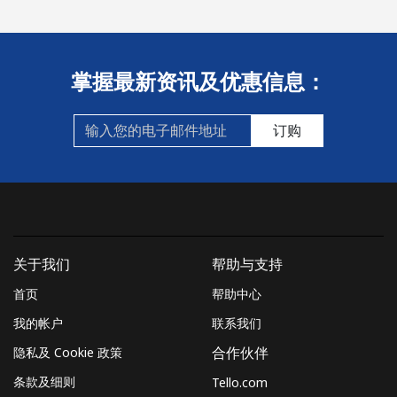
座机
⁦28.5¢⁩
17 分钟最少 ⁦$5⁩
-
掌握最新资讯及优惠信息：
手机
⁦24.5¢⁩
20 分钟最少 ⁦$5⁩
-
订购
St Helena
All country
⁦283.5¢⁩
1 分钟最少 ⁦$5⁩
-
St Pierre And Miquelon
关于我们
帮助与支持
座机
⁦53.9¢⁩
9 分钟最少 ⁦$5⁩
-
首页
帮助中心
手机
⁦54.5¢⁩
9 分钟最少 ⁦$5⁩
-
我的帐户
联系我们
隐私及 Cookie 政策
合作伙伴
Sudan
条款及细则
Tello.com