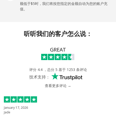
额低于⁦$5⁩时，我们将按您指定的金额自动为您的账户充
Central African Republic
值。
座机
⁦88.5¢⁩
5 分钟最少 ⁦$5⁩
-
听听我们的客户怎么说：
手机
⁦73.9¢⁩
6 分钟最少 ⁦$5⁩
-
Chad
GREAT
座机
⁦78.9¢⁩
6 分钟最少 ⁦$5⁩
-
评分 4.4 ，总分 5 基于 1253 条评论
手机
⁦71.5¢⁩
6 分钟最少 ⁦$5⁩
⁦16¢⁩
技术支持：
查看更多评论 →
Chile
座机
⁦4.5¢⁩
111 分钟最少 ⁦$5⁩
-
January 17, 2026
Jade
手机
⁦1.6¢⁩
312 分钟最少 ⁦$5⁩
⁦8¢⁩