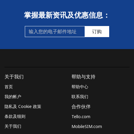
手机
⁦10.5¢⁩
47 分钟最少 ⁦$5⁩
⁦5¢⁩
掌握最新资讯及优惠信息：
Czechia
订购
座机
⁦2¢⁩
250 分钟最少 ⁦$5⁩
-
手机
⁦3.9¢⁩
128 分钟最少 ⁦$5⁩
⁦8¢⁩
关于我们
帮助与支持
首页
帮助中心
我的帐户
联系我们
隐私及 Cookie 政策
合作伙伴
条款及细则
Tello.com
关于我们
MobileSIM.com