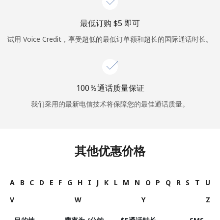
最低订购 ⁦$5⁩ 即可
试用 Voice Credit，享受超低的最低订单额和超长的国际通话时长。
100％通话质量保证
我们采用的最新电信技术将保障您的最佳通话质量。
其他优惠价格
A
B
C
D
E
F
G
H
I
J
K
L
M
N
O
P
Q
R
S
T
U
V
W
Y
Z