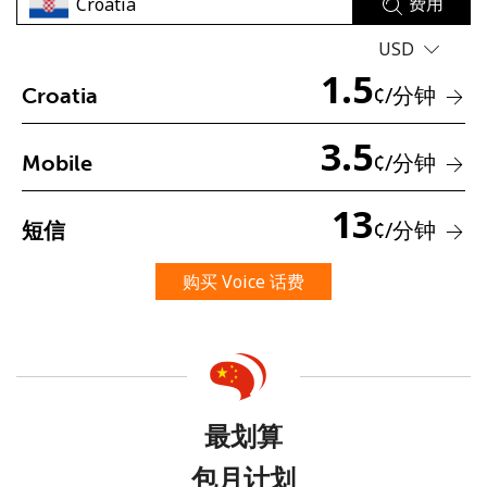
费用
USD
1.5
¢
/分钟
Croatia
3.5
¢
/分钟
Mobile
未创建密码
13
至少 8 个字符
¢
/分钟
短信
一个大写字母和一个小写字母
一个数字
购买 Voice 话费
一个特殊字符
最划算
请保持联系，以便享受我们绝佳的优惠活动。
包月计划