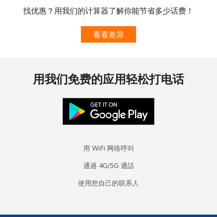
找优惠？用我们的计算器了解你能节省多少话费！
Cuba
看看差异
座机
⁦77.9¢⁩
6 分钟最少 ⁦$5⁩
-
手机
⁦79.9¢⁩
6 分钟最少 ⁦$5⁩
⁦8¢⁩
用我们免费的应用轻松打电话
Curacao
座机
⁦21.5¢⁩
23 分钟最少 ⁦$5⁩
-
手机
⁦23.5¢⁩
21 分钟最少 ⁦$5⁩
-
用 WiFi 网络呼叫
通過 4G/5G 通話
Cyprus
使用您自己的联系人
座机
⁦14.5¢⁩
34 分钟最少 ⁦$5⁩
-