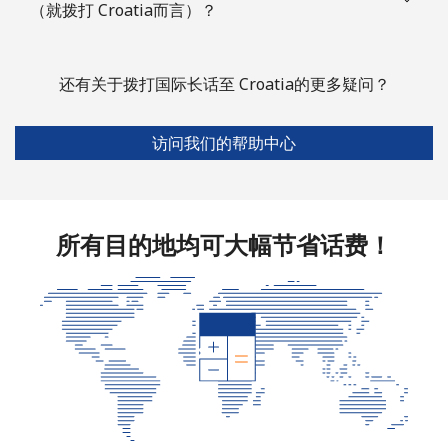
（就拨打 Croatia而言）？
Cook Islands
座机
⁦137.9¢⁩
3 分钟最少 ⁦$5⁩
-
还有关于拨打国际长话至 Croatia的更多疑问？
手机
⁦137.9¢⁩
3 分钟最少 ⁦$5⁩
⁦5¢⁩
访问我们的帮助中心
Costa Rica
座机
⁦3.5¢⁩
142 分钟最少 ⁦$5⁩
-
所有目的地均可大幅节省话费！
手机
⁦8.9¢⁩
56 分钟最少 ⁦$5⁩
⁦7¢⁩
Croatia
座机
⁦1.5¢⁩
333 分钟最少 ⁦$5⁩
-
手机
⁦3.5¢⁩
142 分钟最少 ⁦$5⁩
⁦13¢⁩