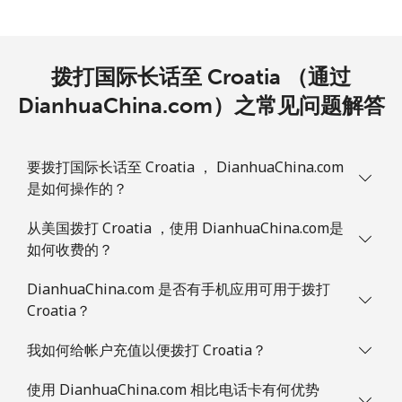
Colombia
座机
⁦1.6¢⁩
312 分钟最少 ⁦$5⁩
-
拨打国际长话至 Croatia （通过
DianhuaChina.com）之常见问题解答
手机
⁦1.5¢⁩
333 分钟最少 ⁦$5⁩
⁦7¢⁩
Comoros
要拨打国际长话至 Croatia ， DianhuaChina.com
是如何操作的？
座机
⁦76.9¢⁩
6 分钟最少 ⁦$5⁩
-
从美国拨打 Croatia ，使用 DianhuaChina.com是
手机
⁦78.5¢⁩
6 分钟最少 ⁦$5⁩
⁦5¢⁩
如何收费的？
Congo
DianhuaChina.com 是否有手机应用可用于拨打
Croatia？
座机
⁦80.9¢⁩
6 分钟最少 ⁦$5⁩
-
我如何给帐户充值以便拨打 Croatia？
手机
⁦74.9¢⁩
6 分钟最少 ⁦$5⁩
⁦13¢⁩
使用 DianhuaChina.com 相比电话卡有何优势