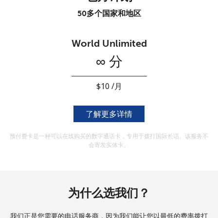
本人明白，在本网站开设账户，即代表本人同意这些
条款。
50多个国家和地区
加入
World Unlimited
∞ 分
你好！
⁦$10⁩ /月
了解更多详情
登录或
现在加入 →
预付费卡是一种可以在线购买的数字通话卡，专用于拨打国际长话。该服务不
会寄发实体卡。
忘记密码 →
为什么选我们？
登录
我们正是您需要的电话服务商，因为我们能让您以最低的费率拨打