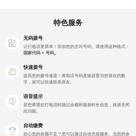
Cape Verde
特色服务
座机
⁦33.9¢⁩
14 分钟最少 ⁦$5⁩
-
手机
⁦39.5¢⁩
12 分钟最少 ⁦$5⁩
⁦16¢⁩
无码拨号
让打电话更简单！添加您的主叫号码。请使用这种格式：
Caribbean Netherlands
国家代码 + 号码。
快速拨号
座机
⁦23.5¢⁩
21 分钟最少 ⁦$5⁩
-
提高您的拨号速度！将电话号码直接设置为您喜欢的数
字，就可以快速联系亲友。
手机
⁦25.5¢⁩
19 分钟最少 ⁦$5⁩
⁦15¢⁩
语音提示
Cayman Islands
若您希望在打电话时跳过余额和最新时长信息，就请关闭
此功能。
座机
⁦19.9¢⁩
25 分钟最少 ⁦$5⁩
-
自动缴费
手机
⁦27.5¢⁩
18 分钟最少 ⁦$5⁩
-
担心您的余额不足？您可以激活自动充值服务。当您的余