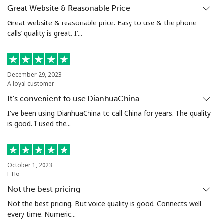
Great Website & Reasonable Price
Santiago
⁦1.7¢⁩
294 分钟最少 ⁦$5⁩
-
Great website & reasonable price. Easy to use & the phone
calls’ quality is great. I’...
China
座机
⁦4.9¢⁩
102 分钟最少 ⁦$5⁩
-
December 29, 2023
A loyal customer
手机
⁦4.9¢⁩
102 分钟最少 ⁦$5⁩
-
It's convenient to use DianhuaChina
I've been using DianhuaChina to call China for years. The quality
Christmas Island
is good. I used the...
All country
⁦3¢⁩
166 分钟最少 ⁦$5⁩
-
October 1, 2023
Cocos Islands
F Ho
Not the best pricing
All country
⁦3¢⁩
166 分钟最少 ⁦$5⁩
-
Not the best pricing. But voice quality is good. Connects well
every time. Numeric...