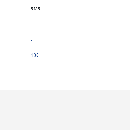
SMS
-
⁦13¢⁩