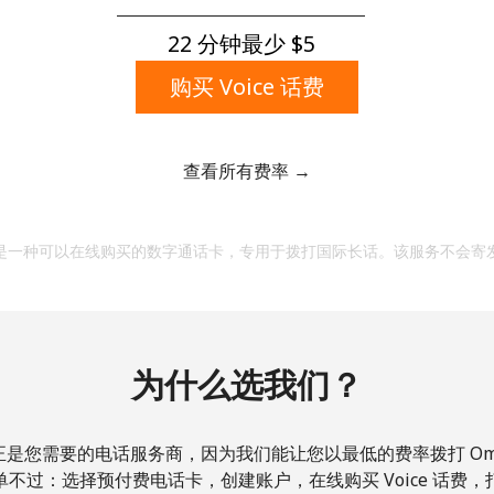
一个大写字母和一个小写字母
一个数字
22 分钟最少 ⁦$5⁩
一个特殊字符
购买 Voice 话费
查看所有费率 →
请保持联系，以便享受我们绝佳的优惠活动。
是一种可以在线购买的数字通话卡，专用于拨打国际长话。该服务不会寄
本人明白，在本网站开设账户，即代表本人同意这些
条
款。
为什么选我们？
加入
正是您需要的电话服务商，因为我们能让您以最低的费率拨打 Oma
不过：选择预付费电话卡，创建账户，在线购买 Voice 话费