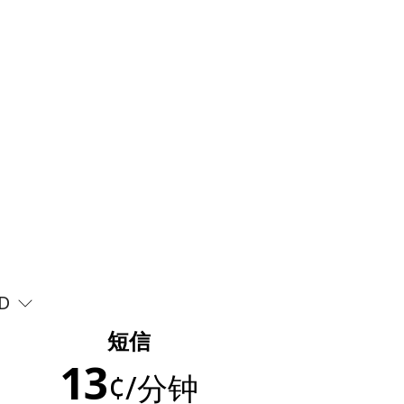
D
短信
13
¢
/分钟