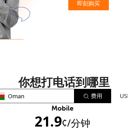
即刻购买
或
者
你想打电话到哪里
费用
US
Mobile
未创建密码
21.9
¢
/分钟
至少 8 个字符