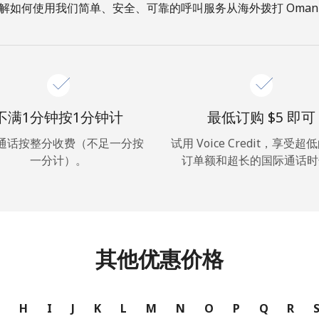
解如何使用我们简单、安全、可靠的呼叫服务从海外拨打 Oman
你好！
登录或
现在加入 →
不满1分钟按1分钟计
最低订购 ⁦$5⁩ 即可
通话按整分收费（不足一分按
试用 Voice Credit，享受
一分计）。
订单额和超长的国际通话时
忘记密码 →
其他优惠价格
登录
G
H
I
J
K
L
M
N
O
P
Q
R
或