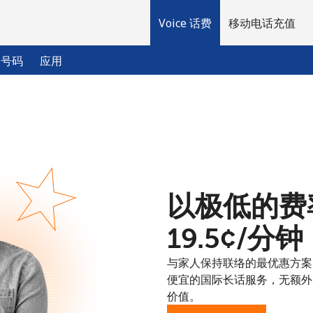
Voice 话费
移动电话充值
入号码
应用
欢迎！
已经有账户了
请登录 →
以极低的费率
注册使用
⁦19.5¢⁩/分钟
与家人保持联络的最优惠方案
便宜的国际长话服务，无额外
价值。