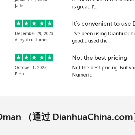
Jade
is great. I’...
It's convenient to use
I've been using DianhuaChina
December 29, 2023
A loyal customer
good. I used the...
Not the best pricing
Not the best pricing. But vo
October 1, 2023
F Ho
Numeric...
an （通过 DianhuaChina.