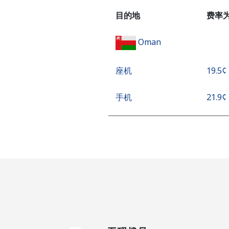
目的地
费率为
Oman
座机
⁦19.5¢⁩
手机
⁦21.9¢⁩