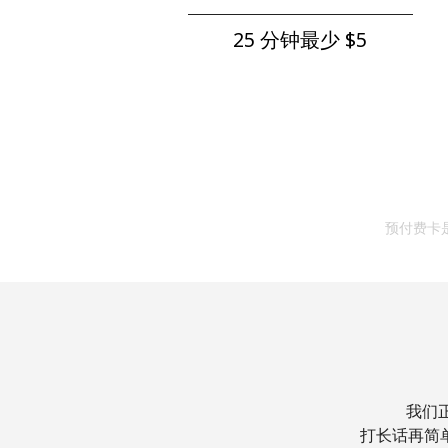
25 分钟最少 ⁦$5⁩
预付费卡
我们
打长话再简单