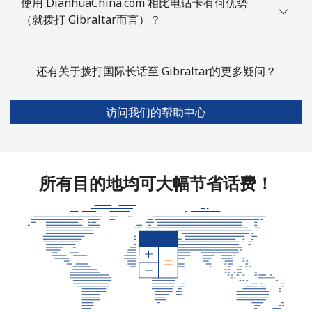
使用 DianhuaChina.com 相比电话卡有何优势
手机
⁦80.9¢⁩
6 分钟最少 ⁦$5⁩
-
（就拨打 Gibraltar而言）？
Guyana
还有关于拨打国际长话至 Gibraltar的更多疑问？
座机
⁦29.5¢⁩
16 分钟最少 ⁦$5⁩
-
访问我们的帮助中心
手机
⁦35.9¢⁩
13 分钟最少 ⁦$5⁩
⁦5¢⁩
Mobile -
⁦26.9¢⁩
18 分钟最少 ⁦$5⁩
⁦5¢⁩
Digicel
所有目的地均可大幅节省话费！