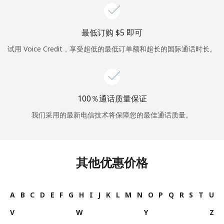
或
最低订购 ⁦$5⁩ 即可
者
试用 Voice Credit，享受超低的最低订单额和超长的国际通话时长。
继续使用
100％通话质量保证
我们采用的最新电信技术将保障您的最佳通话质量。
其他优惠价格
A
B
C
D
E
F
G
H
I
J
K
L
M
N
O
P
Q
R
S
T
U
V
W
Y
Z