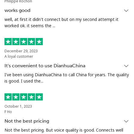
Philippe Rochon
手机
⁦10.9¢⁩
45 分钟最少 ⁦$5⁩
⁦5¢⁩
works good
Grenada
well, at first it didn't connect but on my second attempt it
worked ok. it seems the ...
座机
⁦16.9¢⁩
29 分钟最少 ⁦$5⁩
-
手机
⁦31.5¢⁩
15 分钟最少 ⁦$5⁩
⁦9¢⁩
December 29, 2023
A loyal customer
Guadeloupe
It's convenient to use DianhuaChina
I've been using DianhuaChina to call China for years. The quality
is good. I used the...
座机
⁦18.5¢⁩
27 分钟最少 ⁦$5⁩
-
手机
⁦29.5¢⁩
16 分钟最少 ⁦$5⁩
-
October 1, 2023
Guam
F Ho
Not the best pricing
All country
⁦4.5¢⁩
111 分钟最少
⁦8¢⁩
Not the best pricing. But voice quality is good. Connects well
⁦$5⁩