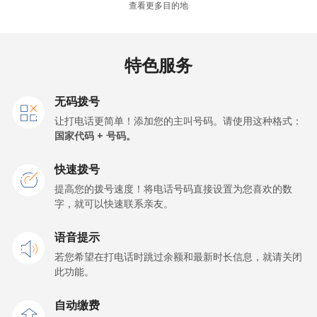
座机
⁦32.5¢⁩
15 分钟最少 ⁦$5⁩
-
查看更多目的地
手机
⁦37.9¢⁩
13 分钟最少 ⁦$5⁩
⁦16¢⁩
特色服务
Germany
无码拨号
座机
⁦1.5¢⁩
333 分钟最少
-
让打电话更简单！添加您的主叫号码。请使用这种格式：
⁦$5⁩
国家代码 + 号码。
手机
⁦1.5¢⁩
333 分钟最少
⁦11¢⁩
快速拨号
⁦$5⁩
提高您的拨号速度！将电话号码直接设置为您喜欢的数
字，就可以快速联系亲友。
Ghana
语音提示
座机
⁦33.9¢⁩
14 分钟最少 ⁦$5⁩
-
若您希望在打电话时跳过余额和最新时长信息，就请关闭
此功能。
手机
⁦27.5¢⁩
18 分钟最少 ⁦$5⁩
-
自动缴费