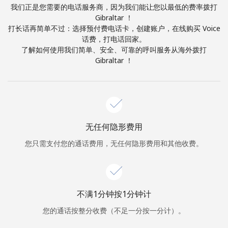
本人明白，在本网站开设账户，即代表本人同意这些
条款。
我们正是您需要的电话服务商，因为我们能让您以最低的费率拨打
Gibraltar ！
打长话再简单不过：选择预付费电话卡，创建账户，在线购买 Voice
加入
话费，打电话回家。
了解如何使用我们简单、安全、可靠的呼叫服务从海外拨打
Gibraltar ！
你好！
登录或
现在加入 →
无任何隐形费用
您只需支付您的通话费用，无任何隐形费用和其他收费。
不满1分钟按1分钟计
忘记密码 →
您的通话按整分收费（不足一分按一分计）。
登录