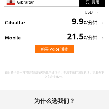
费用
USD
9.9
¢
/分钟
Gibraltar
21.5
¢
/分钟
Mobile
未创建密码
购买 Voice 话费
至少 8 个字符
一个大写字母和一个小写字母
一个数字
一个特殊字符
预付费卡是一种可以在线购买的数字通话卡，专用于拨打国际长话。该服务不
会寄发实体卡。
为什么选我们？
请保持联系，以便享受我们绝佳的优惠活动。