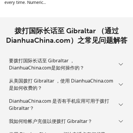
every time. Numeric...
Guatemala
拨打国际长话至 Gibraltar （通过
座机
⁦19.9¢⁩
25 分钟最少 ⁦$5⁩
-
DianhuaChina.com）之常见问题解答
手机
⁦20.9¢⁩
23 分钟最少 ⁦$5⁩
⁦11¢⁩
Guinea
要拨打国际长话至 Gibraltar ，
DianhuaChina.com是如何操作的？
座机
⁦64.9¢⁩
7 分钟最少 ⁦$5⁩
-
从美国拨打 Gibraltar ，使用 DianhuaChina.com
是如何收费的？
手机
⁦53.5¢⁩
9 分钟最少 ⁦$5⁩
⁦32¢⁩
DianhuaChina.com 是否有手机应用可用于拨打
Guinea Bissau
Gibraltar？
我如何给帐户充值以便拨打 Gibraltar？
座机
⁦76.9¢⁩
6 分钟最少 ⁦$5⁩
-