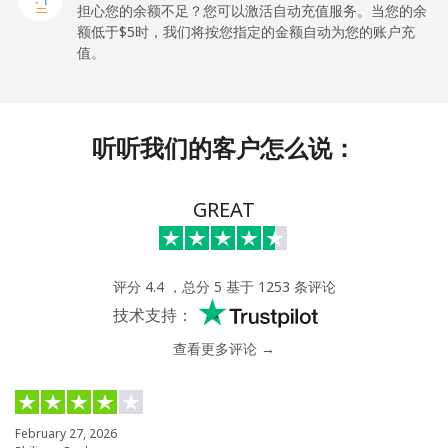
Gibraltar
担心您的余额不足？您可以激活自动充值服务。当您的余
额低于⁦$5⁩时，我们将按您指定的金额自动为您的账户充
值。
座机
⁦9.9¢⁩
50 分钟最少 ⁦$5⁩
-
手机
⁦21.5¢⁩
23 分钟最少 ⁦$5⁩
-
听听我们的客户怎么说：
Greece
GREAT
座机
⁦1.5¢⁩
333 分钟最少
-
⁦$5⁩
手机
⁦1.6¢⁩
312 分钟最少
⁦8¢⁩
评分 4.4 ，总分 5 基于 1253 条评论
⁦$5⁩
技术支持：
查看更多评论 →
Greenland
座机
⁦10.5¢⁩
47 分钟最少 ⁦$5⁩
-
February 27, 2026