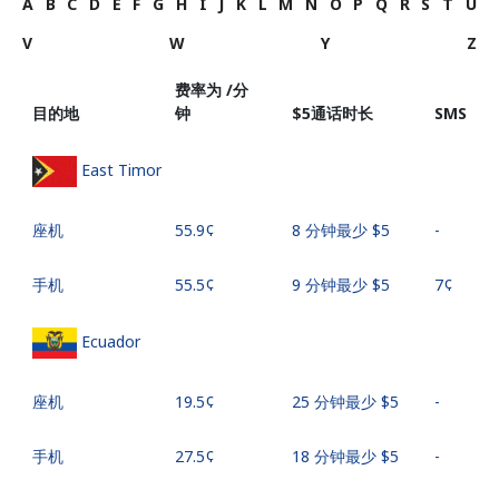
A
B
C
D
E
F
G
H
I
J
K
L
M
N
O
P
Q
R
S
T
U
V
W
Y
Z
费率为 /分
目的地
钟
⁦$5⁩通话时长
SMS
East Timor
座机
⁦55.9¢⁩
8 分钟最少 ⁦$5⁩
-
手机
⁦55.5¢⁩
9 分钟最少 ⁦$5⁩
⁦7¢⁩
Ecuador
座机
⁦19.5¢⁩
25 分钟最少 ⁦$5⁩
-
手机
⁦27.5¢⁩
18 分钟最少 ⁦$5⁩
-