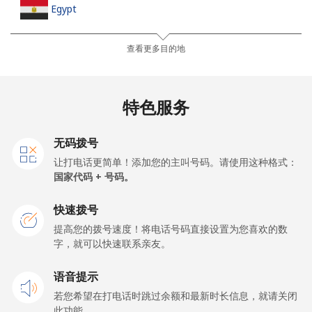
Egypt
座机
⁦13.9¢⁩
35 分钟最少 ⁦$5⁩
-
查看更多目的地
手机
⁦19.5¢⁩
25 分钟最少 ⁦$5⁩
-
特色服务
Mobile -
⁦15.9¢⁩
31 分钟最少 ⁦$5⁩
-
Etisalat
无码拨号
让打电话更简单！添加您的主叫号码。请使用这种格式：
El Salvador
国家代码 + 号码。
座机
⁦22.9¢⁩
21 分钟最少 ⁦$5⁩
-
快速拨号
提高您的拨号速度！将电话号码直接设置为您喜欢的数
Claro Landlines
⁦11.9¢⁩
42 分钟最少 ⁦$5⁩
-
字，就可以快速联系亲友。
手机
⁦17.9¢⁩
27 分钟最少 ⁦$5⁩
⁦11¢⁩
语音提示
若您希望在打电话时跳过余额和最新时长信息，就请关闭
Equatorial Guinea
此功能。