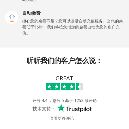
自动缴费
All country
⁦72.9¢⁩
6 分钟最少 ⁦$5⁩
-
担心您的余额不足？您可以激活自动充值服务。当您的余
额低于⁦$5⁩时，我们将按您指定的金额自动为您的账户充
Eritrea
值。
座机
⁦32.9¢⁩
15 分钟最少 ⁦$5⁩
-
手机
⁦32.9¢⁩
15 分钟最少 ⁦$5⁩
⁦8¢⁩
听听我们的客户怎么说：
Estonia
GREAT
座机
⁦1.5¢⁩
333 分钟最少
-
⁦$5⁩
评分 4.4 ，总分 5 基于 1253 条评论
手机
⁦48.5¢⁩
10 分钟最少 ⁦$5⁩
⁦8¢⁩
技术支持：
查看更多评论 →
Eswatini