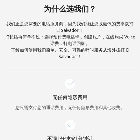
本人明白，在本网站开设账户，即代表本人同意这些
条款。
为什么选我们？
加入
我们正是您需要的电话服务商，因为我们能让您以最低的费率拨打
El Salvador ！
打长话再简单不过：选择预付费电话卡，创建账户，在线购买 Voice
话费，打电话回家。
了解如何使用我们简单、安全、可靠的呼叫服务从海外拨打 El
你好！
Salvador ！
登录或
现在加入 →
无任何隐形费用
您只需支付您的通话费用，无任何隐形费用和其他收费。
忘记密码 →
不满1分钟按1分钟计
登录