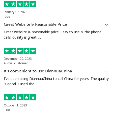
座机
⁦25.9¢⁩
19 分钟最少 ⁦$5⁩
-
January 17, 2026
Jade
手机
⁦20.5¢⁩
24 分钟最少 ⁦$5⁩
⁦38¢⁩
Great Website & Reasonable Price
Great website & reasonable price. Easy to use & the phone
Ethiopia
calls’ quality is great. I’...
座机
⁦31.5¢⁩
15 分钟最少 ⁦$5⁩
-
December 29, 2023
手机
⁦29.9¢⁩
16 分钟最少 ⁦$5⁩
-
A loyal customer
It's convenient to use DianhuaChina
I've been using DianhuaChina to call China for years. The quality
is good. I used the...
October 1, 2023
F Ho