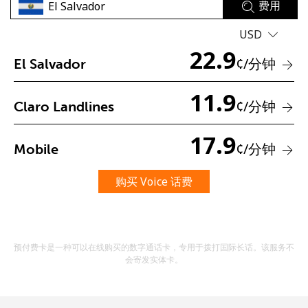
费用
USD
22.9
¢
/分钟
El Salvador
11.9
¢
/分钟
Claro Landlines
未创建密码
17.9
至少 8 个字符
¢
/分钟
Mobile
一个大写字母和一个小写字母
一个数字
购买 Voice 话费
一个特殊字符
预付费卡是一种可以在线购买的数字通话卡，专用于拨打国际长话。该服务不
会寄发实体卡。
请保持联系，以便享受我们绝佳的优惠活动。