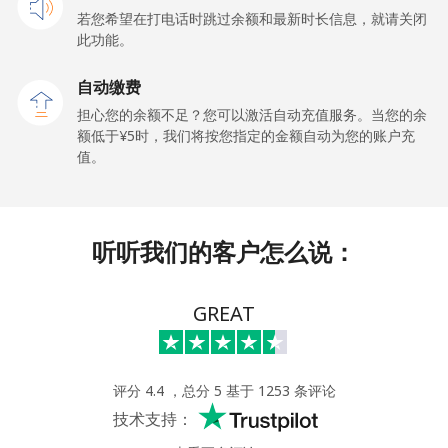
若您希望在打电话时跳过余额和最新时长信息，就请关闭
此功能。
Dominican Republic
自动缴费
座机
⁦¥8.50⁩
117 分钟最少 ⁦¥1,000⁩
-
担心您的余额不足？您可以激活自动充值服务。当您的余
额低于⁦¥5⁩时，我们将按您指定的金额自动为您的账户充
手机
⁦¥24.50⁩
40 分钟最少 ⁦¥1,000⁩
⁦¥22.50⁩
值。
听听我们的客户怎么说：
GREAT
评分 4.4 ，总分 5 基于 1253 条评论
技术支持：