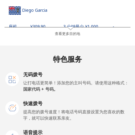
Diego Garcia
座机
⁦¥309.90⁩
3 分钟最少 ⁦¥1,000⁩
-
查看更多目的地
手机
⁦¥309.90⁩
3 分钟最少 ⁦¥1,000⁩
-
Djibouti
特色服务
座机
⁦¥67.90⁩
14 分钟最少 ⁦¥1,000⁩
-
无码拨号
让打电话更简单！添加您的主叫号码。请使用这种格式：
手机
⁦¥67.90⁩
14 分钟最少 ⁦¥1,000⁩
⁦¥22.50⁩
国家代码 + 号码。
Dominica
快速拨号
提高您的拨号速度！将电话号码直接设置为您喜欢的数
字，就可以快速联系亲友。
座机
⁦¥46.50⁩
21 分钟最少 ⁦¥1,000⁩
-
语音提示
手机
⁦¥49.50⁩
20 分钟最少 ⁦¥1,000⁩
-