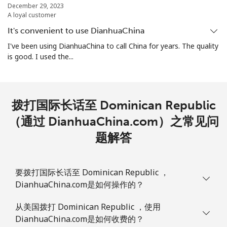
December 29, 2023
A loyal customer
It's convenient to use DianhuaChina
I've been using DianhuaChina to call China for years. The quality
is good. I used the...
拨打国际长话至 Dominican Republic
（通过 DianhuaChina.com）之常见问
题解答
要拨打国际长话至 Dominican Republic ，
DianhuaChina.com是如何操作的？
从美国拨打 Dominican Republic ，使用
DianhuaChina.com是如何收费的？