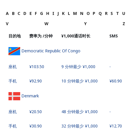
A
B
C
D
E
F
G
H
I
J
K
L
M
N
O
P
Q
R
S
T
U
V
W
Y
Z
目的地
费率为 /分钟
⁦¥1,000⁩通话时长
SMS
Democratic Republic Of Congo
座机
⁦¥103.50⁩
9 分钟最少 ⁦¥1,000⁩
-
手机
⁦¥92.90⁩
10 分钟最少 ⁦¥1,000⁩
⁦¥60.90⁩
Denmark
座机
⁦¥20.50⁩
48 分钟最少 ⁦¥1,000⁩
-
手机
⁦¥30.90⁩
32 分钟最少 ⁦¥1,000⁩
⁦¥12.70⁩