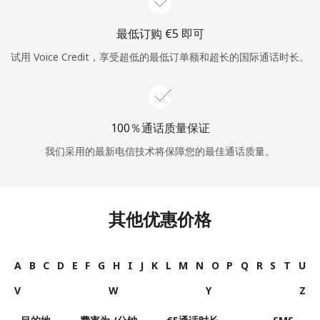
最低订购 ⁦€5⁩ 即可
试用 Voice Credit，享受超低的最低订单额和超长的国际通话时长。
100％通话质量保证
我们采用的最新电信技术将保障您的最佳通话质量。
其他优惠价格
A
B
C
D
E
F
G
H
I
J
K
L
M
N
O
P
Q
R
S
T
U
V
W
Y
Z