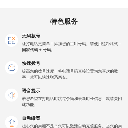
Jakarta
⁦5.5¢⁩
90 分钟最少 ⁦€5⁩
-
手机
⁦6.5¢⁩
76 分钟最少 ⁦€5⁩
-
特色服务
Iran
无码拨号
让打电话更简单！添加您的主叫号码。请使用这种格式：
座机
⁦24.9¢⁩
20 分钟最少 ⁦€5⁩
-
国家代码 + 号码。
手机
⁦33.5¢⁩
14 分钟最少 ⁦€5⁩
-
快速拨号
提高您的拨号速度！将电话号码直接设置为您喜欢的数
Iraq
字，就可以快速联系亲友。
语音提示
座机
⁦25.9¢⁩
19 分钟最少 ⁦€5⁩
-
若您希望在打电话时跳过余额和最新时长信息，就请关闭
此功能。
手机
⁦26.5¢⁩
18 分钟最少 ⁦€5⁩
-
自动缴费
Ireland
担心您的余额不足？您可以激活自动充值服务。当您的余