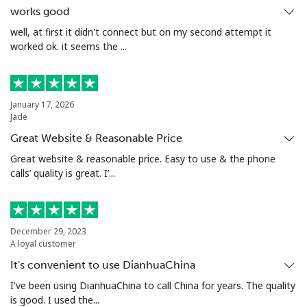
works good
座机
⁦53.5¢⁩
9 分钟最少 ⁦€5⁩
-
well, at first it didn't connect but on my second attempt it
worked ok. it seems the ...
手机
⁦42.5¢⁩
11 分钟最少 ⁦€5⁩
⁦28¢⁩
January 17, 2026
Jade
Great Website & Reasonable Price
Great website & reasonable price. Easy to use & the phone
calls’ quality is great. I’...
December 29, 2023
A loyal customer
It's convenient to use DianhuaChina
I've been using DianhuaChina to call China for years. The quality
is good. I used the...