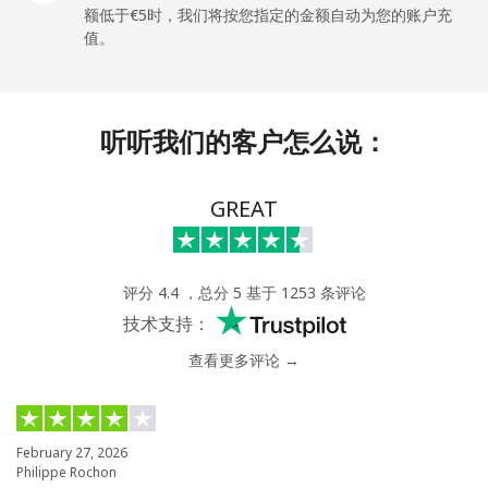
额低于⁦€5⁩时，我们将按您指定的金额自动为您的账户充
座机
⁦1.5¢⁩
333 分钟最少 ⁦€5⁩
-
值。
手机
⁦2.3¢⁩
217 分钟最少 ⁦€5⁩
-
听听我们的客户怎么说：
Israel
座机
⁦4.5¢⁩
111 分钟最少 ⁦€5⁩
-
GREAT
手机
⁦12.5¢⁩
40 分钟最少 ⁦€5⁩
-
评分 4.4 ，总分 5 基于 1253 条评论
Italy
技术支持：
查看更多评论 →
座机
⁦1¢⁩
500 分钟最少 ⁦€5⁩
-
手机
⁦1.5¢⁩
333 分钟最少 ⁦€5⁩
⁦7¢⁩
February 27, 2026
Philippe Rochon
Ivory Coast