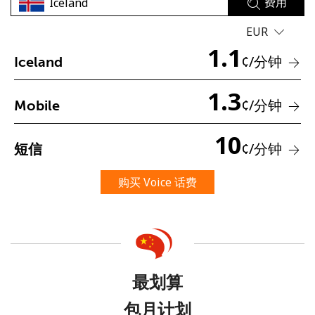
费用
EUR
1.1
¢
/分钟
Iceland
1.3
¢
/分钟
Mobile
未创建密码
10
至少 8 个字符
¢
/分钟
短信
一个大写字母和一个小写字母
一个数字
购买 Voice 话费
一个特殊字符
最划算
请保持联系，以便享受我们绝佳的优惠活动。
包月计划