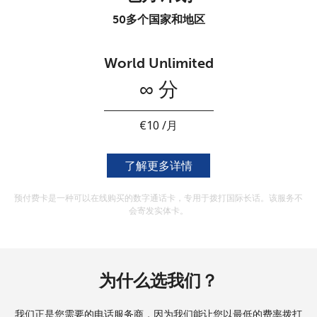
本人明白，在本网站开设账户，即代表本人同意这些
条款。
50多个国家和地区
加入
World Unlimited
∞ 分
你好！
⁦€10⁩ /月
了解更多详情
登录或
现在加入 →
预付费卡是一种可以在线购买的数字通话卡，专用于拨打国际长话。该服务不
会寄发实体卡。
忘记密码 →
为什么选我们？
登录
我们正是您需要的电话服务商，因为我们能让您以最低的费率拨打