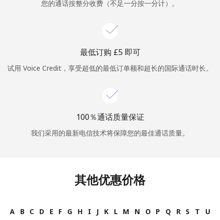
您的通话按整分收费（不足一分按一分计）。
或
者
最低订购 ⁦£5⁩ 即可
继续使用
试用 Voice Credit，享受超低的最低订单额和超长的国际通话时长。
100％通话质量保证
我们采用的最新电信技术将保障您的最佳通话质量。
其他优惠价格
A
B
C
D
E
F
G
H
I
J
K
L
M
N
O
P
Q
R
S
T
U