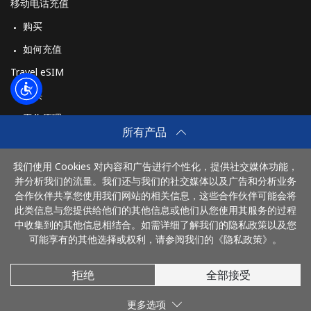
移动电话充值
Mozambique
购买
座机
⁦28.9p⁩
17 分钟最少
-
如何充值
⁦£5⁩
Travel eSIM
购买
手机
⁦29.5p⁩
16 分钟最少
-
⁦£5⁩
工作原理
所有产品
Mobile -
⁦35.5p⁩
14 分钟最少
-
Vodacom
⁦£5⁩
我们使用 Cookies 对内容和广告进行个性化，提供社交媒体功能，
付款方式：
并分析我们的流量。我们还与我们的社交媒体以及广告和分析业务
Myanmar
合作伙伴共享您使用我们网站的相关信息，这些合作伙伴可能会将
此类信息与您提供给他们的其他信息或他们从您使用其服务的过程
中收集到的其他信息相结合。如需详细了解我们的隐私政策以及您
座机
⁦21.9p⁩
22 分钟最少
-
可能享有的其他选择或权利，请参阅我们的《隐私政策》。
⁦£5⁩
拒绝
全部接受
© 2026 DianhuaChina
手机
⁦19.9p⁩
25 分钟最少
⁦21p⁩
⁦£5⁩
更多选项