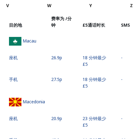
V
W
Y
Z
费率为 /分
目的地
钟
⁦£5⁩通话时长
SMS
Macau
座机
⁦26.9p⁩
18 分钟最少
-
⁦£5⁩
手机
⁦27.5p⁩
18 分钟最少
-
⁦£5⁩
Macedonia
座机
⁦20.9p⁩
23 分钟最少
-
⁦£5⁩