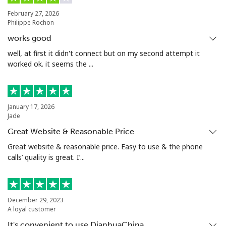
手机
⁦44.5p⁩
11 分钟最少
⁦14p⁩
⁦£5⁩
February 27, 2026
Philippe Rochon
Malta
works good
well, at first it didn't connect but on my second attempt it
worked ok. it seems the ...
座机
⁦32.5p⁩
15 分钟最少
-
⁦£5⁩
手机
⁦48.5p⁩
10 分钟最少
⁦7p⁩
January 17, 2026
⁦£5⁩
Jade
Great Website & Reasonable Price
Mariana Islands
Great website & reasonable price. Easy to use & the phone
calls’ quality is great. I’...
All country
⁦8.5p⁩
58 分钟最少
-
⁦£5⁩
Marshall Islands
December 29, 2023
A loyal customer
It's convenient to use DianhuaChina