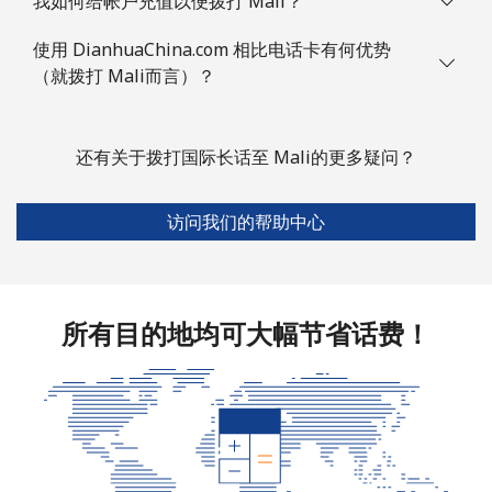
我如何给帐户充值以便拨打 Mali？
使用 DianhuaChina.com 相比电话卡有何优势
Mauritius
（就拨打 Mali而言）？
座机
⁦6.5p⁩
76 分钟最少
-
⁦£5⁩
还有关于拨打国际长话至 Mali的更多疑问？
手机
⁦5.9p⁩
84 分钟最少
⁦25p⁩
⁦£5⁩
访问我们的帮助中心
Mayotte Island
座机
⁦30.9p⁩
16 分钟最少
-
所有目的地均可大幅节省话费！
⁦£5⁩
手机
⁦50.9p⁩
9 分钟最少 ⁦£5⁩
-
Mexico