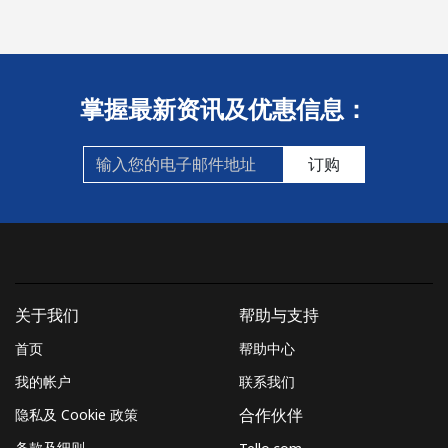
Monaco
座机
⁦32.9p⁩
15 分钟最少
-
⁦£5⁩
掌握最新资讯及优惠信息：
手机
⁦41.5p⁩
12 分钟最少
⁦8p⁩
订购
⁦£5⁩
Mongolia
座机
⁦2.7p⁩
185 分钟最少
-
⁦£5⁩
关于我们
帮助与支持
手机
⁦2.2p⁩
227 分钟最少
-
首页
帮助中心
⁦£5⁩
我的帐户
联系我们
Montenegro
隐私及 Cookie 政策
合作伙伴
条款及细则