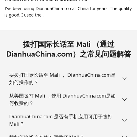
座机
⁦26.9p⁩
18 分钟最少
-
⁦£5⁩
I've been using DianhuaChina to call China for years. The quality
is good. I used the...
手机
⁦26.9p⁩
18 分钟最少
-
⁦£5⁩
拨打国际长话至 Mali （通过
Martinique
DianhuaChina.com）之常见问题解答
座机
⁦5.5p⁩
90 分钟最少
-
⁦£5⁩
要拨打国际长话至 Mali ， DianhuaChina.com是
如何操作的？
手机
⁦25.5p⁩
19 分钟最少
-
⁦£5⁩
从美国拨打 Mali ，使用 DianhuaChina.com是如
何收费的？
Mauritania
DianhuaChina.com 是否有手机应用可用于拨打
座机
⁦66.9p⁩
7 分钟最少 ⁦£5⁩
-
Mali？
手机
⁦68.9p⁩
7 分钟最少 ⁦£5⁩
-