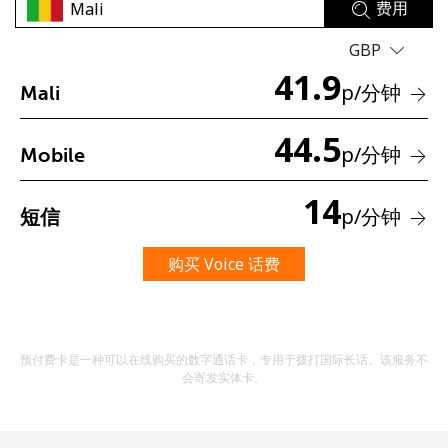
费用
GBP
41.9
p
/分钟
Mali
44.5
p
/分钟
Mobile
未创建密码
14
至少 8 个字符
p
/分钟
短信
一个大写字母和一个小写字母
一个数字
购买 Voice 话费
一个特殊字符
预付费卡是一种可以在线购买的数字通话卡，专用于拨打国际长话。该服务不
会寄发实体卡。
请保持联系，以便享受我们绝佳的优惠活动。