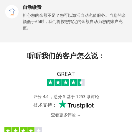
自动缴费
座机
⁦1.3p⁩
384 分钟最少
-
担心您的余额不足？您可以激活自动充值服务。当您的余
⁦£5⁩
额低于⁦£5⁩时，我们将按您指定的金额自动为您的账户充
值。
手机
⁦1.3p⁩
384 分钟最少
-
⁦£5⁩
Maldives
听听我们的客户怎么说：
座机
⁦84.9p⁩
5 分钟最少 ⁦£5⁩
-
GREAT
手机
⁦84.5p⁩
5 分钟最少 ⁦£5⁩
-
Mali
评分 4.4 ，总分 5 基于 1253 条评论
技术支持：
座机
⁦41.9p⁩
11 分钟最少
-
查看更多评论 →
⁦£5⁩