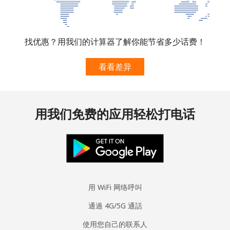
座机
⁦1p⁩
500 分钟最少
-
⁦£5⁩
找优惠？用我们的计算器了解你能节省多少话费！
手机
⁦1p⁩
500 分钟最少
⁦6p⁩
⁦£5⁩
看看差异
Micronesia
用我们免费的应用轻松打电话
All country
⁦54.9p⁩
9 分钟最少 ⁦£5⁩
-
Moldova
座机
⁦31.9p⁩
15 分钟最少
-
⁦£5⁩
用 WiFi 网络呼叫
手机
⁦32.9p⁩
15 分钟最少
⁦25p⁩
通過 4G/5G 通話
⁦£5⁩
使用您自己的联系人