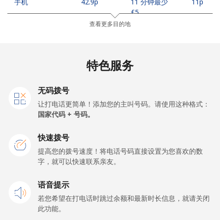
手机
⁦42.9p⁩
11 分钟最少
⁦11p⁩
⁦£5⁩
查看更多目的地
Madagascar
特色服务
座机
⁦63.5p⁩
7 分钟最少 ⁦£5⁩
-
手机
⁦67.9p⁩
7 分钟最少 ⁦£5⁩
-
无码拨号
让打电话更简单！添加您的主叫号码。请使用这种格式：
Malawi
国家代码 + 号码。
快速拨号
座机
⁦47.9p⁩
10 分钟最少
-
⁦£5⁩
提高您的拨号速度！将电话号码直接设置为您喜欢的数
字，就可以快速联系亲友。
手机
⁦47.9p⁩
10 分钟最少
-
语音提示
⁦£5⁩
若您希望在打电话时跳过余额和最新时长信息，就请关闭
此功能。
Malaysia