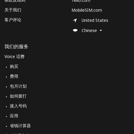
Tello.com
座机
⁦33.9p⁩
14 分钟最少
-
关于我们
MobileSIM.com
⁦£5⁩
客户评论
United States
手机
⁦49.5p⁩
10 分钟最少
-
Chinese
⁦£5⁩
我们的服务
Montserrat
Voice 话费
All country
⁦29.9p⁩
16 分钟最少
-
购买
⁦£5⁩
费用
Morocco
包月计划
如何拨打
座机
⁦14.5p⁩
34 分钟最少
-
接入号码
⁦£5⁩
应用
手机
⁦60.5p⁩
8 分钟最少 ⁦£5⁩
-
省钱计算器