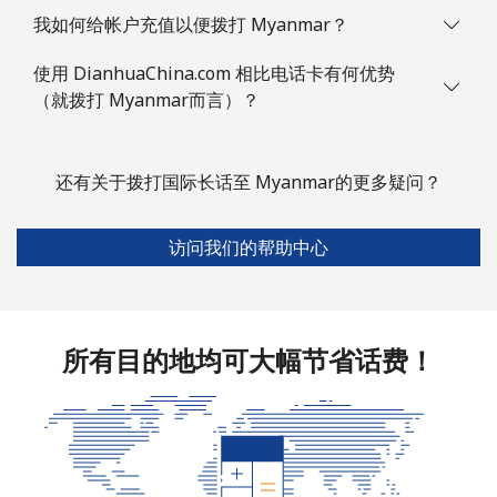
手机
⁦91.5c⁩
5 分钟最少 ⁦$5⁩
-
我如何给帐户充值以便拨打 Myanmar？
Mexico
使用 DianhuaChina.com 相比电话卡有何优势
（就拨打 Myanmar而言）？
座机
⁦1.5c⁩
333 分钟最少
-
⁦$5⁩
还有关于拨打国际长话至 Myanmar的更多疑问？
手机
⁦1.5c⁩
333 分钟最少
⁦11c⁩
⁦$5⁩
访问我们的帮助中心
Micronesia
All country
⁦105.5c⁩
4 分钟最少 ⁦$5⁩
-
所有目的地均可大幅节省话费！
Moldova
座机
⁦53.9c⁩
9 分钟最少 ⁦$5⁩
-