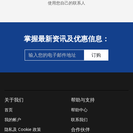
使用您自己的联系人
座机
⁦57.5c⁩
8 分钟最少 ⁦$5⁩
-
手机
⁦88.5c⁩
5 分钟最少 ⁦$5⁩
-
Montserrat
掌握最新资讯及优惠信息：
All country
⁦54.5c⁩
9 分钟最少 ⁦$5⁩
-
订购
Morocco
座机
⁦25.5c⁩
19 分钟最少 ⁦$5⁩
-
手机
⁦116.5c⁩
4 分钟最少 ⁦$5⁩
-
关于我们
帮助与支持
首页
帮助中心
Mozambique
我的帐户
联系我们
隐私及 Cookie 政策
合作伙伴
座机
⁦51.9c⁩
9 分钟最少 ⁦$5⁩
-