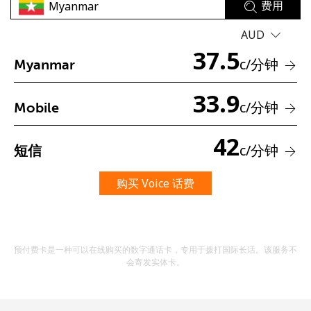
费用
AUD
37.5
c
/分钟
Myanmar
33.9
c
/分钟
Mobile
未创建密码
42
至少 8 个字符
c
/分钟
短信
一个大写字母和一个小写字母
一个数字
购买 Voice 话费
一个特殊字符
预付费卡是一种可以在线购买的数字通话卡，专用于拨打国际长话。该服务不
会寄发实体卡。
请保持联系，以便享受我们绝佳的优惠活动。