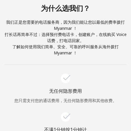
本人明白，在本网站开设账户，即代表本人同意这些
条款。
为什么选我们？
加入
我们正是您需要的电话服务商，因为我们能让您以最低的费率拨打
Myanmar ！
打长话再简单不过：选择预付费电话卡，创建账户，在线购买 Voice
话费，打电话回家。
了解如何使用我们简单、安全、可靠的呼叫服务从海外拨打
你好！
Myanmar ！
登录或
现在加入 →
无任何隐形费用
您只需支付您的通话费用，无任何隐形费用和其他收费。
忘记密码 →
不满1分钟按1分钟计
登录