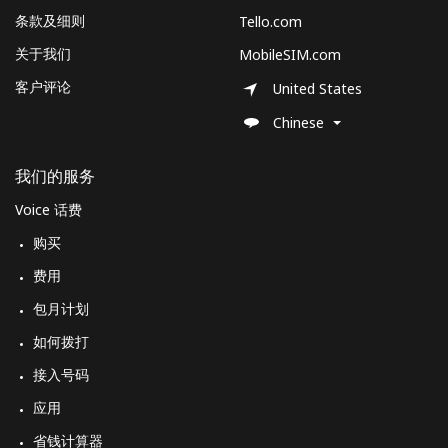
条款及细则
Tello.com
手机
⁦52.9c⁩
9 分钟最少 ⁦$5⁩
-
关于我们
MobileSIM.com
客户评论
Mobile -
⁦63.5c⁩
7 分钟最少 ⁦$5⁩
-
United States
Vodacom
Chinese
Myanmar
我们的服务
Voice 话费
座机
⁦37.5c⁩
13 分钟最少 ⁦$5⁩
-
购买
手机
⁦33.9c⁩
14 分钟最少 ⁦$5⁩
⁦42c⁩
费用
包月计划
如何拨打
接入号码
应用
省钱计算器