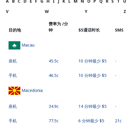
A
B
C
D
E
F
G
H
I
J
K
L
M
N
O
P
Q
R
S
T
U
V
W
Y
Z
费率为 /分
目的地
钟
⁦$5⁩通话时长
SMS
Macau
座机
⁦45.5c⁩
10 分钟最少 ⁦$5⁩
-
手机
⁦46.5c⁩
10 分钟最少 ⁦$5⁩
-
Macedonia
座机
⁦34.9c⁩
14 分钟最少 ⁦$5⁩
-
手机
⁦77.5c⁩
6 分钟最少 ⁦$5⁩
⁦21c⁩