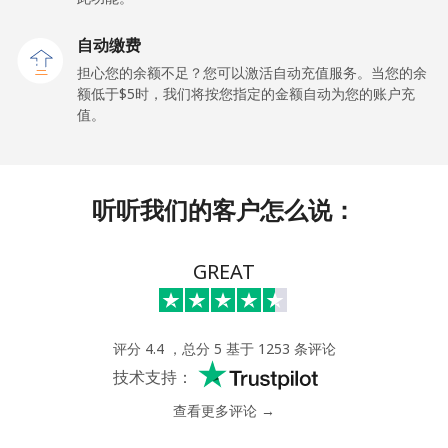
⁦$5⁩
自动缴费
Maldives
担心您的余额不足？您可以激活自动充值服务。当您的余
额低于⁦$5⁩时，我们将按您指定的金额自动为您的账户充
值。
座机
⁦163.5c⁩
3 分钟最少 ⁦$5⁩
-
手机
⁦161.9c⁩
3 分钟最少 ⁦$5⁩
-
听听我们的客户怎么说：
Mali
GREAT
座机
⁦74.9c⁩
6 分钟最少 ⁦$5⁩
-
手机
⁦80.5c⁩
6 分钟最少 ⁦$5⁩
⁦27c⁩
评分 4.4 ，总分 5 基于 1253 条评论
技术支持：
Malta
查看更多评论 →
座机
⁦54.5c⁩
9 分钟最少 ⁦$5⁩
-