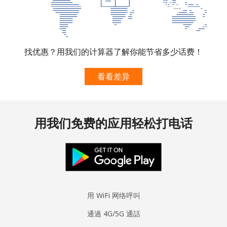
手机
⁦54.9c⁩
9 分钟最少 ⁦$5⁩
⁦49c⁩
Monaco
找优惠？用我们的计算器了解你能节省多少话费！
座机
⁦58.9c⁩
8 分钟最少 ⁦$5⁩
-
看看差异
手机
⁦74.5c⁩
6 分钟最少 ⁦$5⁩
⁦16c⁩
Mongolia
用我们免费的应用轻松打电话
座机
⁦4.9c⁩
102 分钟最少
-
⁦$5⁩
手机
⁦3.9c⁩
128 分钟最少
-
⁦$5⁩
用 WiFi 网络呼叫
Montenegro
通過 4G/5G 通話