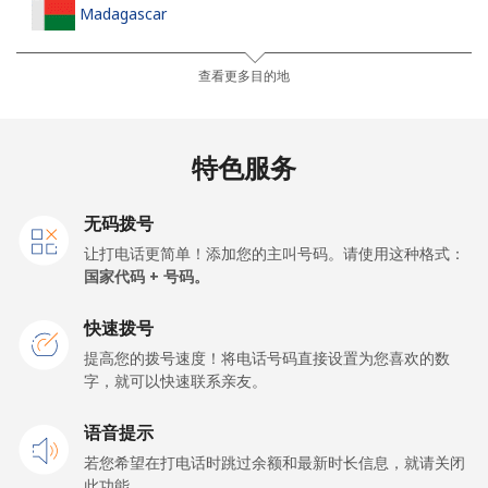
Madagascar
座机
⁦121.5c⁩
4 分钟最少 ⁦$5⁩
-
查看更多目的地
手机
⁦130.9c⁩
3 分钟最少 ⁦$5⁩
-
特色服务
Malawi
无码拨号
座机
⁦85.9c⁩
5 分钟最少 ⁦$5⁩
-
让打电话更简单！添加您的主叫号码。请使用这种格式：
国家代码 + 号码。
手机
⁦85.9c⁩
5 分钟最少 ⁦$5⁩
-
快速拨号
Malaysia
提高您的拨号速度！将电话号码直接设置为您喜欢的数
字，就可以快速联系亲友。
座机
⁦1.9c⁩
263 分钟最少
-
语音提示
⁦$5⁩
若您希望在打电话时跳过余额和最新时长信息，就请关闭
手机
⁦1.9c⁩
263 分钟最少
-
此功能。