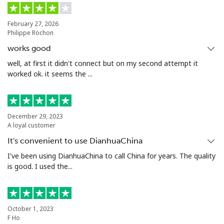
手机
⁦86.9c⁩
5 分钟最少 ⁦$5⁩
⁦13c⁩
February 27, 2026
Philippe Rochon
Mariana Islands
works good
well, at first it didn't connect but on my second attempt it
All country
⁦14.9c⁩
33 分钟最少 ⁦$5⁩
-
worked ok. it seems the ...
Marshall Islands
December 29, 2023
座机
⁦48.5c⁩
10 分钟最少 ⁦$5⁩
-
A loyal customer
It's convenient to use DianhuaChina
手机
⁦48.5c⁩
10 分钟最少 ⁦$5⁩
-
I've been using DianhuaChina to call China for years. The quality
is good. I used the...
Martinique
座机
⁦9.5c⁩
52 分钟最少 ⁦$5⁩
-
October 1, 2023
F Ho
手机
⁦43.5c⁩
11 分钟最少 ⁦$5⁩
-