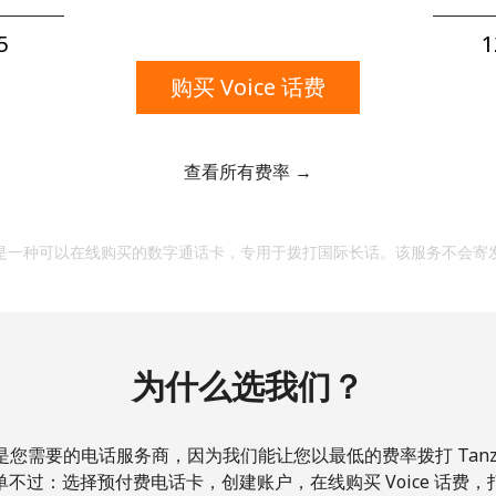
一个大写字母和一个小写字母
一个数字
⁩
1
一个特殊字符
购买 Voice 话费
查看所有费率 →
请保持联系，以便享受我们绝佳的优惠活动。
是一种可以在线购买的数字通话卡，专用于拨打国际长话。该服务不会寄
本人明白，在本网站开设账户，即代表本人同意这些
条
款。
为什么选我们？
加入
是您需要的电话服务商，因为我们能让您以最低的费率拨打 Tanzan
不过：选择预付费电话卡，创建账户，在线购买 Voice 话费