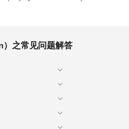
-
-
.com）之常见问题解答
-
⁦8c⁩
-
⁦27c⁩