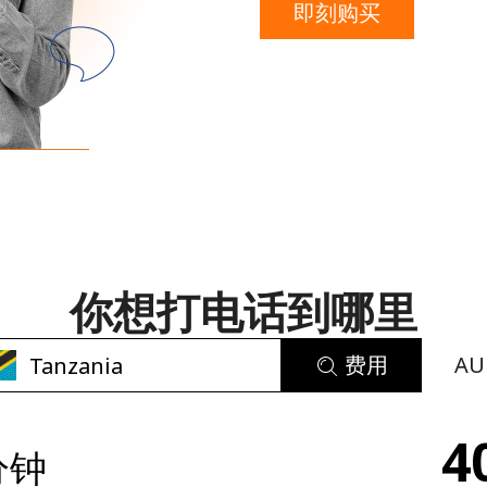
即刻购买
或
者
你想打电话到哪里
费用
AU
未创建密码
4
分钟
至少 8 个字符