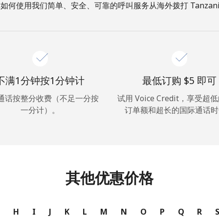
如何使用我们简单、安全、可靠的呼叫服务从海外拨打 Tanzani
你好！
登录或
现在加入 →
不满1分钟按1分钟计
最低订购 ⁦$5⁩ 即可
通话按整分收费（不足一分按
试用 Voice Credit，享受
一分计）。
订单额和超长的国际通话时
忘记密码 →
其他优惠价格
登录
G
H
I
J
K
L
M
N
O
P
Q
R
或