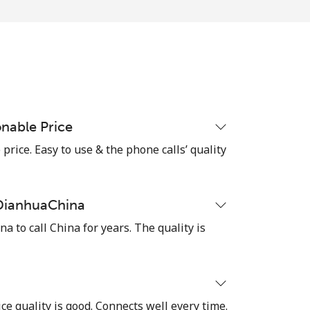
-
-
nable Price
⁦8c⁩
rice. Easy to use & the phone calls’ quality
 DianhuaChina
-
 to call China for years. The quality is
-
ice quality is good. Connects well every time.