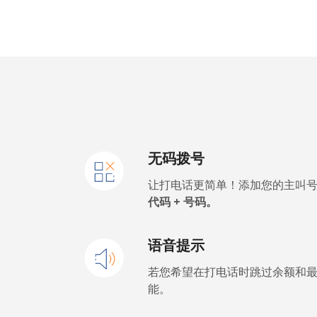
座机
手机
Thailand
座机
无码拨号
手机
让打电话更简单！添加您的主叫
Togo
代码 + 号码。
座机
语音提示
手机
若您希望在打电话时跳过余额和
能。
Tokelau