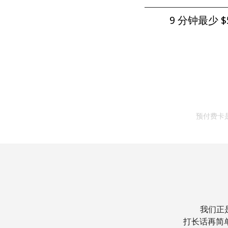
9 分钟最少 ⁦$5
预付费卡
我们正
打长话再简单