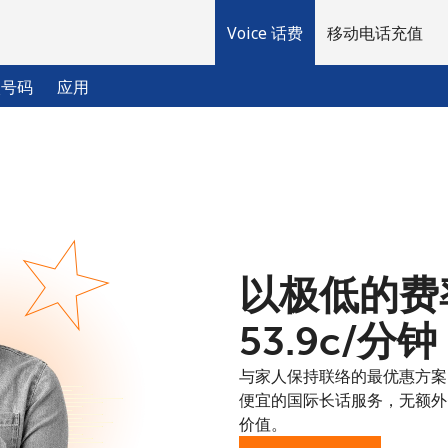
Voice 话费
移动电话充值
入号码
应用
欢迎！
已经有账户了
请登录 →
以极低的费率拨
注册使用
⁦53.9c⁩/分钟
与家人保持联络的最优惠方案：
便宜的国际长话服务，无额外
价值。