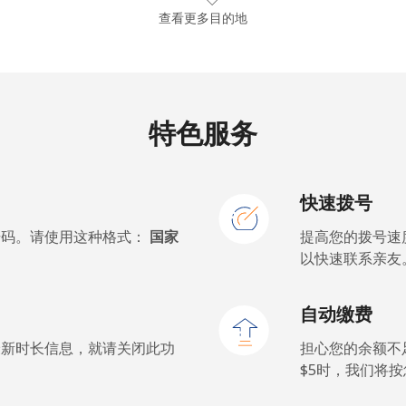
⁦53.9c⁩
9 分钟最少 ⁦$5⁩
查看更多目的地
⁦40.5c⁩
12 分钟最少 ⁦$5⁩
特色服务
⁦5.5c⁩
90 分钟最少 ⁦$5⁩
快速拨号
⁦5.5c⁩
90 分钟最少 ⁦$5⁩
号码。请使用这种格式：
国家
提高您的拨号速
以快速联系亲友
⁦58.5c⁩
8 分钟最少 ⁦$5⁩
自动缴费
⁦54.5c⁩
9 分钟最少 ⁦$5⁩
最新时长信息，就请关闭此功
担心您的余额不
$5⁩时，我们