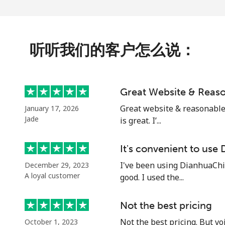
⁦323.5c⁩
1 分钟最少 ⁦$5⁩
听听我们的客户怎么说：
⁦190.9c⁩
2 分钟最少 ⁦$5⁩
Great Website & Reaso
⁦192.9c⁩
2 分钟最少 ⁦$5⁩
Great website & reasonable p
January 17, 2026
Jade
is great. I’...
It's convenient to use
⁦10.5c⁩
47 分钟最少 ⁦$5⁩
I've been using DianhuaChina
December 29, 2023
A loyal customer
good. I used the...
⁦31.5c⁩
15 分钟最少 ⁦$5⁩
Not the best pricing
Not the best pricing. But vo
October 1, 2023