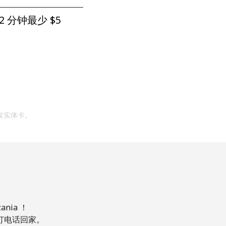
2 分钟最少 ⁦$5⁩
发实体卡。
ia ！
，打电话回家。