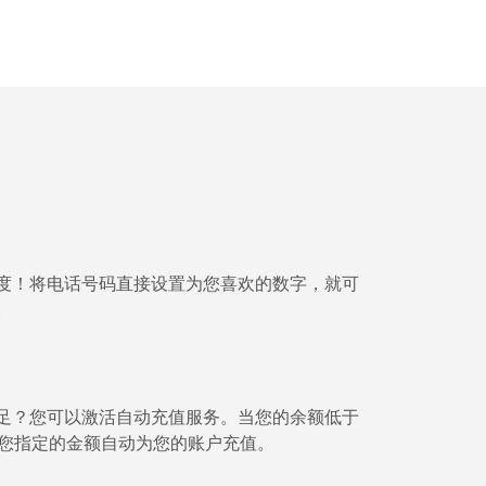
-
-
-
⁦8c⁩
度！将电话号码直接设置为您喜欢的数字，就可
。
-
⁦9c⁩
足？您可以激活自动充值服务。当您的余额低于⁦
将按您指定的金额自动为您的账户充值。