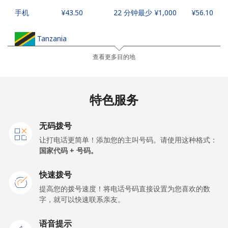
手机
⁦¥43.50⁩
22 分钟最少 ⁦¥1,000⁩
⁦¥56.10⁩
Tanzania
查看更多目的地
座机
⁦¥56.50⁩
17 分钟最少 ⁦¥1,000⁩
-
手机
⁦¥45.50⁩
21 分钟最少 ⁦¥1,000⁩
-
特色服务
Thailand
无码拨号
让打电话更简单！添加您的主叫号码。请使用这种格式：
座机
⁦¥5.90⁩
169 分钟最少
-
国家代码 + 号码。
⁦¥1,000⁩
快速拨号
手机
⁦¥5.90⁩
169 分钟最少
⁦¥8.10⁩
提高您的拨号速度！将电话号码直接设置为您喜欢的数
⁦¥1,000⁩
字，就可以快速联系亲友。
Togo
语音提示