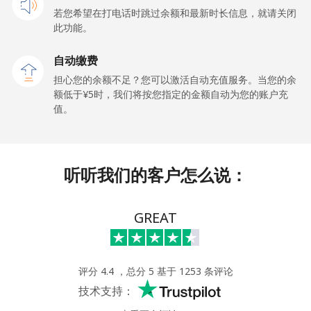
若您希望在打电话时跳过余额和最新时长信息，就请关闭
座机
⁦¥65.90⁩
15 分钟最少 ⁦¥1,000⁩
-
此功能。
手机
⁦¥56.90⁩
17 分钟最少 ⁦¥1,000⁩
⁦¥8.50⁩
自动缴费
担心您的余额不足？您可以激活自动充值服务。当您的余
Tokelau
额低于⁦¥5⁩时，我们将按您指定的金额自动为您的账户充
值。
All
⁦¥363.50⁩
2 分钟最少 ⁦¥1,000⁩
-
country
听听我们的客户怎么说：
Tonga
GREAT
座机
⁦¥214.90⁩
4 分钟最少 ⁦¥1,000⁩
-
手机
⁦¥216.90⁩
4 分钟最少 ⁦¥1,000⁩
⁦¥8.10⁩
评分 4.4 ，总分 5 基于 1253 条评论
Trinidad And Tobago
技术支持：