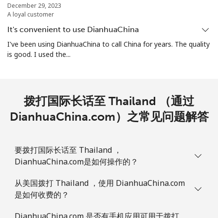
December 29, 2023
A loyal customer
座机
⁦¥45.90⁩
21 分钟最少 ⁦¥1,000⁩
-
It's convenient to use DianhuaChina
I've been using DianhuaChina to call China for years. The quality
手机
⁦¥53.50⁩
18 分钟最少 ⁦¥1,000⁩
⁦¥27.30⁩
is good. I used the...
Turks And Caicos Islands
拨打国际长话至 Thailand （通过
座机
⁦¥49.90⁩
20 分钟最少 ⁦¥1,000⁩
-
DianhuaChina.com）之常见问题解答
手机
⁦¥55.90⁩
17 分钟最少 ⁦¥1,000⁩
-
Tuvalu
要拨打国际长话至 Thailand ，
DianhuaChina.com是如何操作的？
All
⁦¥359.50⁩
2 分钟最少 ⁦¥1,000⁩
-
从美国拨打 Thailand ，使用 DianhuaChina.com
country
是如何收费的？
DianhuaChina.com 是否有手机应用可用于拨打