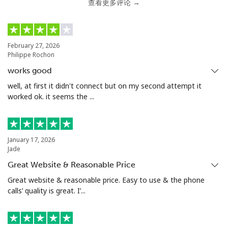
查看更多评论 →
座机
⁦¥11.90⁩
84 分钟最少 ⁦¥1,000⁩
-
手机
⁦¥32.90⁩
30 分钟最少 ⁦¥1,000⁩
-
February 27, 2026
Philippe Rochon
Tunisia
works good
well, at first it didn't connect but on my second attempt it
座机
⁦¥174.50⁩
5 分钟最少 ⁦¥1,000⁩
-
worked ok. it seems the ...
手机
⁦¥172.90⁩
5 分钟最少 ⁦¥1,000⁩
-
Turkey
January 17, 2026
Jade
Great Website & Reasonable Price
座机
⁦¥6.90⁩
144 分钟最少
-
⁦¥1,000⁩
Great website & reasonable price. Easy to use & the phone
calls’ quality is great. I’...
手机
⁦¥46.90⁩
21 分钟最少 ⁦¥1,000⁩
⁦¥8.10⁩
Turkmenistan