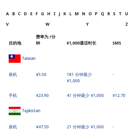
A
B
C
D
E
F
G
H
I
J
K
L
M
N
O
P
Q
R
S
T
U
V
W
Y
Z
费率为 /分
目的地
钟
⁦¥1,000⁩通话时长
SMS
Taiwan
座机
⁦¥5.50⁩
181 分钟最少
-
⁦¥1,000⁩
手机
⁦¥23.90⁩
41 分钟最少 ⁦¥1,000⁩
⁦¥12.70⁩
Tajikistan
座机
⁦¥47.50⁩
21 分钟最少 ⁦¥1,000⁩
-