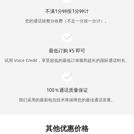
不满1分钟按1分钟计
或
您的通话按整分收费（不足一分按一分计）。
者
继续使用
最低订购 ⁦¥5⁩ 即可
试用 Voice Credit，享受超低的最低订单额和超长的国际通话时长。
100％通话质量保证
我们采用的最新电信技术将保障您的最佳通话质量。
其他优惠价格