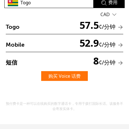
费用
CAD
57.5
¢
/分钟
Togo
52.9
¢
/分钟
Mobile
未创建密码
8
至少 8 个字符
¢
/分钟
短信
一个大写字母和一个小写字母
一个数字
购买 Voice 话费
一个特殊字符
预付费卡是一种可以在线购买的数字通话卡，专用于拨打国际长话。该服务不
会寄发实体卡。
请保持联系，以便享受我们绝佳的优惠活动。