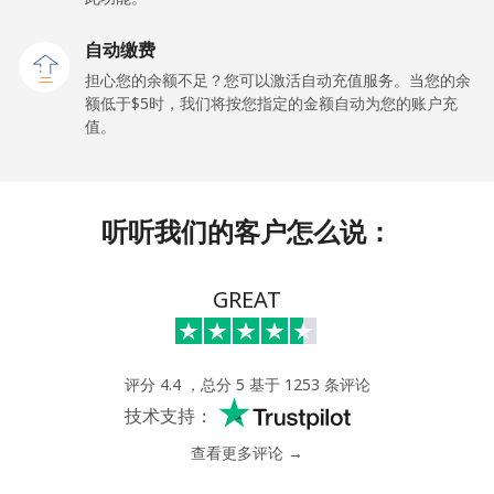
Tokelau
自动缴费
All country
⁦316.9¢⁩
1 分钟最少 ⁦$5⁩
-
担心您的余额不足？您可以激活自动充值服务。当您的余
额低于⁦$5⁩时，我们将按您指定的金额自动为您的账户充
Tonga
值。
座机
⁦187.5¢⁩
2 分钟最少 ⁦$5⁩
-
听听我们的客户怎么说：
手机
⁦189.5¢⁩
2 分钟最少 ⁦$5⁩
⁦8¢⁩
Trinidad And Tobago
GREAT
座机
⁦10.5¢⁩
47 分钟最少 ⁦$5⁩
-
评分 4.4 ，总分 5 基于 1253 条评论
手机
⁦30.9¢⁩
16 分钟最少 ⁦$5⁩
-
技术支持：
查看更多评论 →
Tunisia