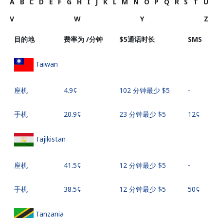
A
B
C
D
E
F
G
H
I
J
K
L
M
N
O
P
Q
R
S
T
U
V
W
Y
Z
目的地
费率为 /分钟
⁦$5⁩通话时长
SMS
Taiwan
座机
⁦4.9¢⁩
102 分钟最少 ⁦$5⁩
-
手机
⁦20.9¢⁩
23 分钟最少 ⁦$5⁩
⁦12¢⁩
Tajikistan
座机
⁦41.5¢⁩
12 分钟最少 ⁦$5⁩
-
手机
⁦38.5¢⁩
12 分钟最少 ⁦$5⁩
⁦50¢⁩
Tanzania