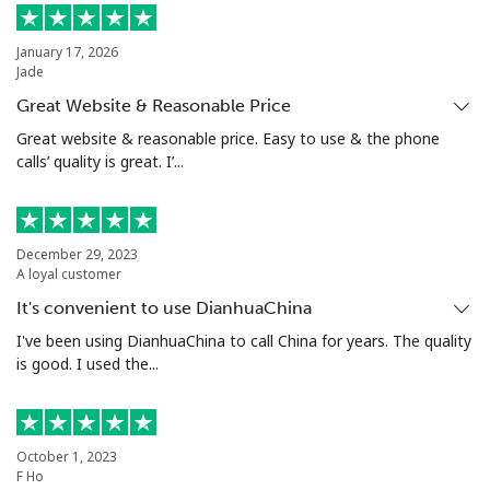
座机
⁦151.9¢⁩
3 分钟最少 ⁦$5⁩
-
January 17, 2026
Jade
手机
⁦150.9¢⁩
3 分钟最少 ⁦$5⁩
-
Great Website & Reasonable Price
Turkey
Great website & reasonable price. Easy to use & the phone
calls’ quality is great. I’...
座机
⁦5.9¢⁩
84 分钟最少 ⁦$5⁩
-
手机
⁦40.9¢⁩
12 分钟最少 ⁦$5⁩
⁦8¢⁩
December 29, 2023
A loyal customer
Turkmenistan
It's convenient to use DianhuaChina
I've been using DianhuaChina to call China for years. The quality
is good. I used the...
座机
⁦40.5¢⁩
12 分钟最少 ⁦$5⁩
-
手机
⁦49.9¢⁩
10 分钟最少 ⁦$5⁩
⁦25¢⁩
October 1, 2023
Turks And Caicos Islands
F Ho