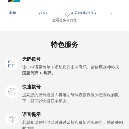
座机
⁦52.9¢⁩
9 分钟最少 ⁦$5⁩
-
查看更多目的地
手机
⁦39.9¢⁩
12 分钟最少 ⁦$5⁩
-
Thailand
特色服务
座机
⁦4.9¢⁩
102 分钟最少 ⁦$5⁩
-
无码拨号
让打电话更简单！添加您的主叫号码。请使用这种格式：
手机
⁦4.9¢⁩
102 分钟最少 ⁦$5⁩
⁦8¢⁩
国家代码 + 号码。
Togo
快速拨号
提高您的拨号速度！将电话号码直接设置为您喜欢的数
字，就可以快速联系亲友。
座机
⁦57.5¢⁩
8 分钟最少 ⁦$5⁩
-
语音提示
手机
⁦52.9¢⁩
9 分钟最少 ⁦$5⁩
⁦8¢⁩
若您希望在打电话时跳过余额和最新时长信息，就请关闭
此功能。