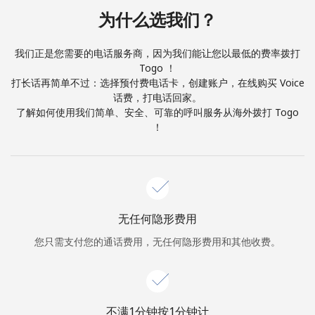
本人明白，在本网站开设账户，即代表本人同意这些
条款。
为什么选我们？
加入
我们正是您需要的电话服务商，因为我们能让您以最低的费率拨打
Togo ！
打长话再简单不过：选择预付费电话卡，创建账户，在线购买 Voice
话费，打电话回家。
了解如何使用我们简单、安全、可靠的呼叫服务从海外拨打 Togo
你好！
！
登录或
现在加入 →
无任何隐形费用
您只需支付您的通话费用，无任何隐形费用和其他收费。
忘记密码 →
不满1分钟按1分钟计
登录